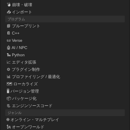
💣 崩壊・破壊
📥 インポート
プログラム
📘 ブループリント
📔 C++
📜 Verse
🤖 AI / NPC
🐍 Python
📈 エディタ拡張
⚙ プラグイン制作
📊 プロファイリング / 最適化
🗺 ローカライズ
🖥 バージョン管理
📦 パッケージ化
📃 エンジンソースコード
ジャンル
🌐 オンライン・マルチプレイ
🗽 オープンワールド