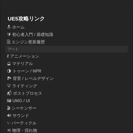
UE5攻略リンク
🔝 ホーム
🔰 初心者入門 / 基礎知識
🗒 エンジン更新履歴
アート
💃 アニメーション
🔮 マテリアル
🌗 トゥーン / NPR
🏞 背景 / レベルデザイン
💡 ライティング
📬 ポストプロセス
🖼 UMG / UI
🎬 シーケンサー
🔊 サウンド
✨ パーティクル
🪅 物理・揺れ物