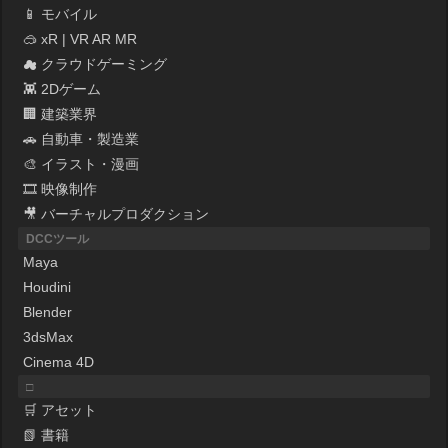
📱 モバイル
🥽 xR | VR AR MR
☁ クラウドゲーミング
👾 2Dゲーム
🏢 建築業界
🚗 自動車・製造業
🎨 イラスト・漫画
🎞 映像制作
🎥 バーチャルプロダクション
DCCツール
Maya
Houdini
Blender
3dsMax
Cinema 4D
□
🛒 アセット
📗 書籍