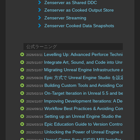
Zenserver as Shared DDC
Zenserver as Cooked Output Store
Zenserver Streaming
Zenserver Cooked Data Snapshots
公式ラーニング
Levelling Up: Advanced Perforce Techniques for
2026/03/11
Integrate Art, Sound, and Code into Unreal Engi
2025/11/07
Migrating Unreal Engine Infrastructure and Wor
2025/11/07
Epic 方式で Unreal Engine Studio を設定する
2025/09/26
Building Custom Tools and Avoiding Common Pitf
2025/02/19
On-Target Iteration in Unreal 5.5 and beyond
2025/02/19
| U
Improving Development Iterations: A Deep Dive
2024/11/07
Workflow Best Practices & Avoiding Common Pitf
2024/09/12
Setting up an Unreal Engine Studio the Epic Wa
2024/06/19
Epic Education Guide to Version Control
Perforc
2024/03/19
Unlocking the Power of Unreal Engine in the Cl
2024/02/12
Unreal Game Sync (UGS) MSI Installer Creation 