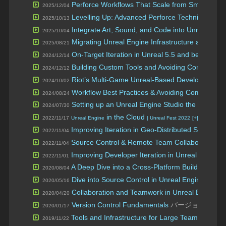
Perforce Workflows That Scale from Small to 
2025/12/04
Levelling Up: Advanced Perforce Techniques fo
2025/10/13
Integrate Art, Sound, and Code into Unreal Eng
2025/10/04
Migrating Unreal Engine Infrastructure and Wor
2025/08/21
On-Target Iteration in Unreal 5.5 and beyond
2024/12/14
| U
Building Custom Tools and Avoiding Common Pitf
2024/12/12
Riot’s Multi-Game Unreal-Based Development 
2024/10/02
Workflow Best Practices & Avoiding Common Pitf
2024/08/24
Setting up an Unreal Engine Studio the Epic Wa
2024/07/30
in the Cloud
2022/11/17
Unreal Engine
| Unreal Fest 2022
[+]
Improving Iteration in Geo-Distributed Scenario
2022/11/04
Source Control & Remote Team Collaboration
2022/11/04
| 
Improving Developer Iteration in Unreal Engine 
2022/11/01
A Deep Dive into a Cross-Platform Build Farm
2020/08/04
| 
Dive into Source Control in Unreal Engine
バージ
2020/05/16
Collaboration and Teamwork in Unreal Engine
バ
2020/04/20
Version Control Fundamentals
バージョン管理 SVN 
2020/01/17
Tools and Infrastructure for Large Teams
2019/11/22
| Unreal