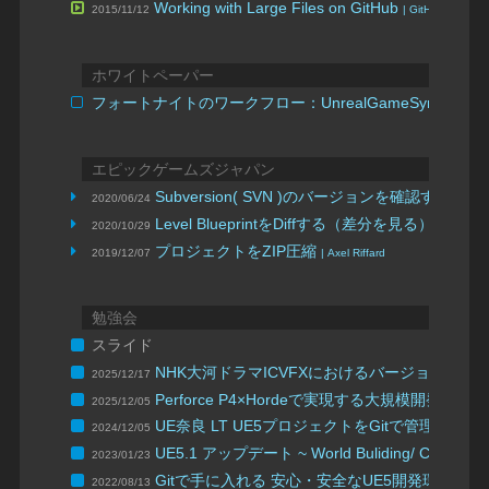
Working with Large Files on GitHub
2015/11/12
| GitHub 2015 E
ホワイトペーパー
フォートナイトのワークフロー：UnrealGameSync
エピックゲームズジャパン
Subversion( SVN )のバージョンを確認する
2020/06/24
Level BlueprintをDiffする（差分を見る）方法
2020/10/29
プロジェクトをZIP圧縮
2019/12/07
| Axel Riffard
勉強会
スライド
NHK大河ドラマICVFXにおけるバージョン管理
2025/12/17
Perforce P4×Hordeで実現する大規模開発
2025/12/05
UE奈良 LT UE5プロジェクトをGitで管理しよう
2024/12/05
UE5.1 アップデート ~ World Buliding/ Core ~
Vir
2023/01/23
Gitで手に入れる 安心・安全なUE5開発環境
2022/08/13