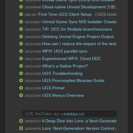
2023/11/04
Cloud-native Unreal Development
分散チーム環境で
2023/06/08
First-Time UGS Client Setup
（UGS:UnrealGameSy
UE4.26+
Unreal Game Sync MSI Installer Creation
2022/06/27
TIP: DCC for Multiple branches/users
2022/02/26
Deleting Unreal Engine Project Output
2022/02/26
How can I reduce the impact of the lack of sh
2021/12/09
WFH: UGS parallel sync
2021/12/09
Experimental WFH: Cloud DDC
2021/12/09
What’s a Native Project?
2021/12/09
UGS Troubleshooting
2021/12/09
UGS Precompiled Binaries Guide
2021/12/09
UGS Primer
2021/12/09
UGS Menus Overview
2021/12/09
公式 YouTube
| 英語
≫日本語読み上げ
A Deep Dive Into Lore: a Next-Generation Versi
2026/07/17
Lore: Next-Generation Version Control
2026/06/26
| State of U