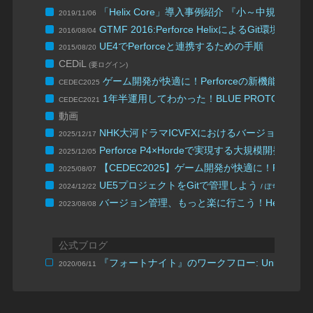
「Helix Core」導入事例紹介 『小～中規模事例 “Un
2019/11/06
GTMF 2016:Perforce HelixによるGit環境
2016/08/04
UE4でPerforceと連携するための手順
2015/08/20
CEDiL
(要ログイン)
ゲーム開発が快適に！Perforceの新機能で“待
CEDEC2025
1年半運用してわかった！BLUE PROTOCO
CEDEC2021
動画
NHK大河ドラマICVFXにおけるバージョン管理
2025/12/17
Perforce P4×Hordeで実現する大規模開発
2025/12/05
【CEDEC2025】ゲーム開発が快適に！Perfor
2025/08/07
UE5プロジェクトをGitで管理しよう
2024/12/22
/ ぽちお – UE Me
バージョン管理、もっと楽に行こう！HelixCor
2023/08/08
公式ブログ
『フォートナイト』のワークフロー: UnrealG
2020/06/11