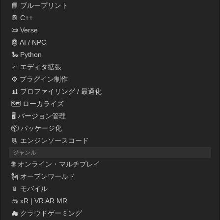
📘 ブループリント
📔 C++
📜 Verse
🤖 AI / NPC
🐍 Python
📈 エディタ拡張
⚙ プラグイン制作
📊 プロファイリング / 最適化
🗺 ローカライズ
🖥 バージョン管理
📦 パッケージ化
📃 エンジンソースコード
ジャンル
🌐 オンライン・マルチプレイ
🗽 オープンワールド
📱 モバイル
🥽 xR | VR AR MR
☁ クラウドゲーミング