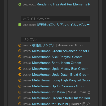
Rendering Hair And Fur Elements For DCC C
2022/09/01
ホワイトペーパー
現実味の高いリアルタイムのグルーム：Unreal
2021/07/19
サンプル
機能別サンプル
| Animation_Groom
UE5.7+
MetaHuman Groom Advanced Kit for Houdini
髪 H
UE5.7+
MeatHuman Slick Ponytail Groom
UE5.6+
MetaHuman Bantu Knots Groom
UE5.6+
MetaHuman Updo Messy Bun Groom
UE5.6+
MetaHuman Updo Dutch Braid Groom
UE5.6+
Meta Human Long High Ponytail Groom
UE5.6+
MetaHuman Updo Cornrows Groom
UE5.6+
MetaHuman for Maya
| MetaHuman と XGen
UE5.6+
MetaHuman Groom Starter Kit for Houdini
| Ho
UE5.6+
MetaHuman for Houdini
| Houdini用プラグイン
UE5.6+