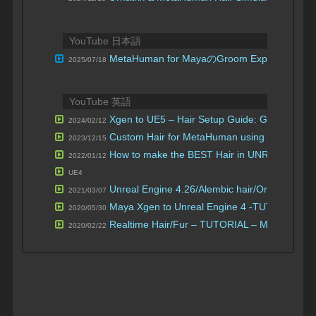
YouTube 日本語
MetaHuman for MayaのGroom Exporterを使
2025/07/18
YouTube 英語
Xgen to UE5 – Hair Setup Guide: Groom Setup
2024/02/12
Custom Hair for MetaHuman using X-Gen inte
2023/12/15
How to make the BEST Hair in UNREAL ENG
2022/01/12
UE4
Unreal Engine 4.26/Alembic hair/Ornatrix
2021/03/07
| 3D 
Maya Xgen to Unreal Engine 4 -TUTORIAL
2020/05/30
| L
Realtime Hair/Fur – TUTORIAL – Maya Xgen t
2020/02/22