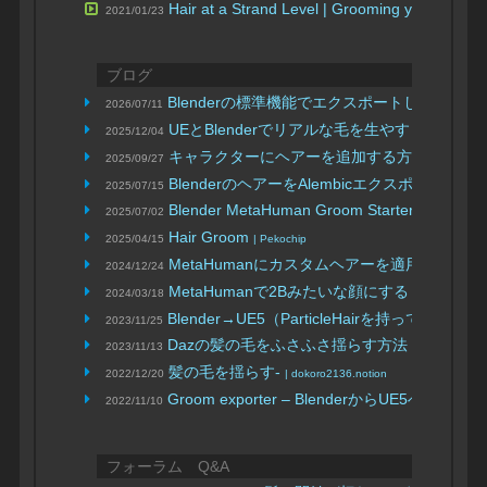
Hair at a Strand Level | Grooming your creati
2021/01/23
ブログ
Blenderの標準機能でエクスポートしたAlemb
2026/07/11
UEとBlenderでリアルな毛を生やす
2025/12/04
| 理緒 月ヶ瀬
キャラクターにヘアーを追加する方法
2025/09/27
| CGbox
BlenderのヘアーをAlembicエクスポート（Gro
2025/07/15
Blender MetaHuman Groom Starte
2025/07/02
Hair Groom
2025/04/15
| Pekochip
MetaHumanにカスタムヘアーを適用する
2024/12/24
| Mas
MetaHumanで2Bみたいな顔にする
2024/03/18
| koiusa
Blender→UE5（ParticleHairを持っていきた
2023/11/25
Dazの髪の毛をふさふさ揺らす方法
2023/11/13
| あそぽよブロ
髪の毛を揺らす-
2022/12/20
| dokoro2136.notion
Groom exporter – BlenderからUE5
2022/11/10
フォーラム Q&A