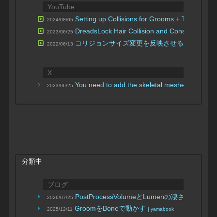
YouTube
Setting up Collisions for Grooms + Testing U
2024/08/05
DreadsLock Hair Collision and Constraints
2023/06/25
| R
コリジョンサイズ変更を反映させる
2022/06/13
| h64g
X
You need to add the skeletal meshes you want 
2023/06/25
分類中
ブログ
PostProcessVolumeとLumenの凄さを知る
2026/07/25
GroomをBoneで動かす
2025/12/11
| yamabook