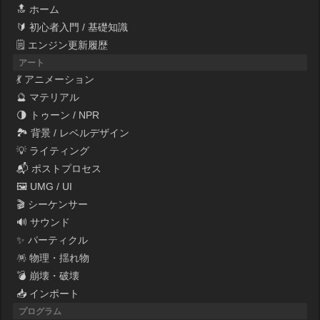
🔝 ホーム
🔰 初心者入門 / 基礎知識
🗒 エンジン更新履歴
アート
💃 アニメーション
🔮 マテリアル
🌗 トゥーン / NPR
🏞 背景 / レベルデザイン
💡 ライティング
📬 ポストプロセス
🖼 UMG / UI
🎬 シーケンサー
🔊 サウンド
✨ パーティクル
🪅 物理・揺れ物
💣 崩壊・破壊
📥 インポート
プログラム