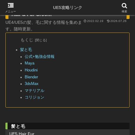
UE5攻略リンク
メニュー
検索
Hair & Fur Groom
2022.02.19
2026.07.26
UE4/UE5の髪、毛に関する情報を集めま
す。随時更新。
もくじ
髪と毛
公式+勉強会情報
Maya
Houdini
Blender
3dsMax
マテリアル
コリジョン
髪と毛
UE5 Hair Fur