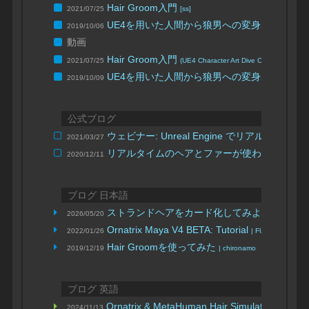
Hair Groom入門
2021/07/25
[ss]
UE4を用いた人間から狼男への変身表現法の
2019/10/06
動画
Hair Groom入門
2021/07/25
(UE4 Character Art Dive Online)
UE4を用いた人間から狼男への変身表現法の
2019/10/09
公式ブログ
ウェビナー: Unreal Engine でリアルな
2021/03/27
リアルタイムのヘアとファーが使われた Weta Dig
2020/12/11
ブログ 日本語
ストランドヘアをカード化してみよう！
2026/05/20
| ヒス
Ornatrix Maya V4 BETA: Tutorial
2022/01/26
| FURCRAEA.TO
Hair Groomを使ってみた
2019/12/19
| chironamo
ブログ 英語
Ornatrix & MetaHuman Hair Simulation: From
2024/11/13