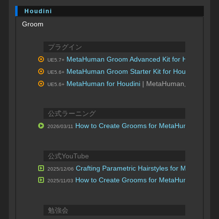
Houdini
Groom
プラグイン
MetaHuman Groom Advanced Kit for Houdini
| 
UE5.7+
MetaHuman Groom Starter Kit for Houdini
| Me
UE5.6+
MetaHuman for Houdini
| MetaHuman用プラグ
UE5.6+
公式ラーニング
How to Create Grooms for MetaHumans
2026/03/11
公式YouTube
Crafting Parametric Hairstyles for MetaHuma
2025/12/06
How to Create Grooms for MetaHumans
2025/11/03
| Unrea
勉強会