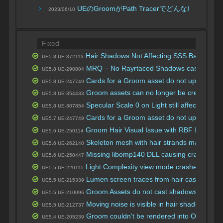
UEのGroomがPath Tracerでどんな感じか確
2023/06/10
Fixed
Hair Shadows Not Affecting SSS Back Scatte
UE5.8 UE-372113
MRQ – No Rayrtaced Shadows casted from 
UE5.8 UE-290804
Cards for a Groom asset do not update nor
UE5.8 UE-247749
Groom assets can no longer be created wit
UE5.8 UE-354433
Specular Scale 0 on Light still affects Groo
UE5.8 UE-307854
Cards for a Groom asset do not update nor
UE5.7 UE-247749
Groom Hair Visual Issue with RBF Interpola
UE5.6 UE-250114
Skeleton mesh with hair strands material wi
UE5.6 UE-262140
Missing libomp140 DLL causing crashes in 
UE5.6 UE-250447
Light Complexity view mode crashes if there
UE5.5 UE-220115
Lumen screen traces from hair cast noisin
UE5.5 UE-215339
Groom Assets do not cast shadows when the
UE5.5 UE-210096
Moving noise is visible in hair shadows wh
UE5.5 UE-212737
Groom couldn’t be rendered into ObjectID
UE5.4 UE-205239