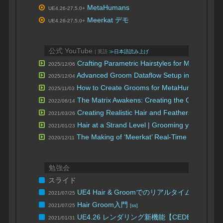
MetaHumans
UE4.26-27,5.0+
Meerkat デモ
UE4.26-27,5.0+
公式 YouTube
| 英語
≫日本語読み上げ
Crafting Parametric Hairstyles for MetaHuma
2025/12/06
Advanced Groom Dataflow Setup in UE 5.7
2025/12/04
| U
How to Create Grooms for MetaHumans
2025/11/03
| Unrea
The Matrix Awakens: Creating the Characters
2022/06/14
Creating Realistic Hair and Feathers in Unrea
2021/03/26
Hair at a Strand Level | Grooming your creati
2021/01/23
The Making of ‘Meerkat’ Real-Time Hair & Fur
2020/12/11
勉強会
スライド
UE4 Hair & Groomでのリアルタイムファー
2021/07/25
Hair Groom入門
2021/07/25
[ss]
UE4.26 レンダリング新機能【CEDEC+KYUSH
2021/01/31