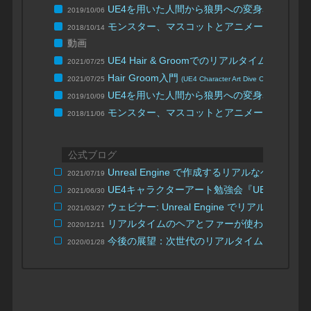
UE4を用いた人間から狼男への変身表現法の
2019/10/06
モンスター、マスコットとアニメーションの
2018/10/14
動画
UE4 Hair & Groomでのリアルタイムファ
2021/07/25
Hair Groom入門
2021/07/25
(UE4 Character Art Dive Online)
UE4を用いた人間から狼男への変身表現法の
2019/10/09
モンスター、マスコットとアニメーションの
2018/11/06
公式ブログ
Unreal Engine で作成するリアルなヘア
2021/07/19
UE4キャラクターアート勉強会『UE4 Character A
2021/06/30
ウェビナー: Unreal Engine でリアルな
2021/03/27
リアルタイムのヘアとファーが使われた Weta Dig
2020/12/11
今後の展望：次世代のリアルタイムでの髪と
2020/01/28