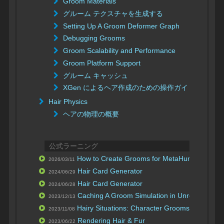
Groom Materials
グルーム テクスチャを生成する
Setting Up A Groom Deformer Graph
Debugging Grooms
Groom Scalability and Performance
Groom Platform Support
グルーム キャッシュ
XGen によるヘア作成のための操作ガイド
Hair Physics
ヘアの物理の概要
公式ラーニング
How to Create Grooms for MetaHumans
Houdi
2026/03/11
Hair Card Generator
2024/06/29
Hair Card Generator
2024/06/28
Caching A Groom Simulation in Unreal Engine
2023/12/13
Hairy Situations: Character Grooms in UE5
2023/11/08
Rendering Hair & Fur
2023/06/22