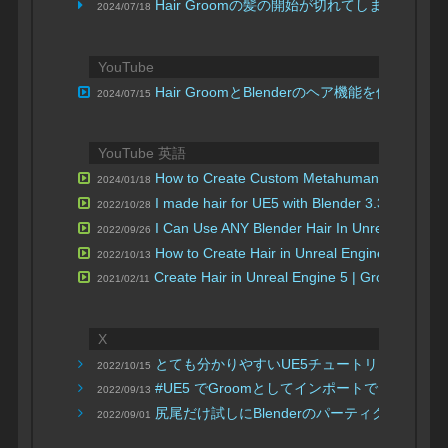
Hair Groomの髪の開始が切れてしまいます
2024/07/18
YouTube
Hair GroomとBlenderのヘア機能を
2024/07/15
YouTube 英語
How to Create Custom Metahuman Hair
2024/01/18
| Prom
I made hair for UE5 with Blender 3.3.1
長
2022/10/28
| h64g
I Can Use ANY Blender Hair In Unreal Engine
2022/09/26
How to Create Hair in Unreal Engine 5 – Groo
2022/10/13
Create Hair in Unreal Engine 5 | Groom Tutor
2021/02/11
X
とても分かりやすいUE5チュートリアル。 途中で
2022/10/15
#UE5 でGroomとしてインポートできるAlemb
2022/09/13
尻尾だけ試しにBlenderのパーティクルのヘ
2022/09/01