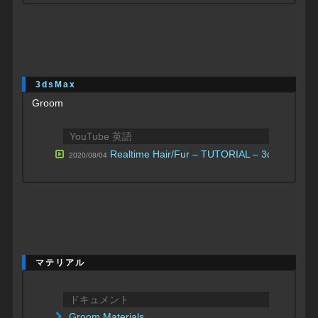
3dsMax
Groom
YouTube 英語
Realtime Hair/Fur – TUTORIAL – 3ds max to 
2020/08/04
マテリアル
ドキュメント
Groom Materials