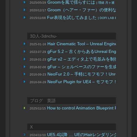
Groomを風で揺らすには
2025/05/29
| 理緒 月ヶ瀬
Groom（ヘアー・ファー）の便利な機能
2020/12/17
| alt alt
Fur表現を試してみました
2015/11/08
| DOFI LAB BLOG
3D人-3dnchu-
Hair Cinematic Tool – Unreal En
2025-01-16
gFur 5.2 – 古くからあるUnreal Eng
2023-07-29
gFur v2 – エディタ上で毛並みを制御！U
2019-01-23
gFur – シェルベースのファーを生成！Unreal
2018-02-06
NeoFur 2.0 – 手軽にモフモフ！Unrea
2016-09-23
NeoFur Plugin for UE4 – モ
2016-04-29
ブログ 英語
How to control Animation Blueprint Paramete
2025/11/15
X
UE5.4以降 … UEのHairレンダリングの問題
2024/11/10