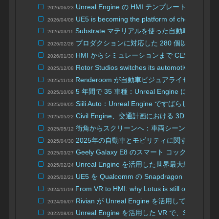
Unreal Engine の HMI テンプレートが利
2026/06/23
UE5 is becoming the platform of choice for rob
2026/04/08
Substrate マテリアルを使った自動車ビジ
2026/03/11
プロダクションに対応した 280 個以上の UE 5.
2026/02/26
HMI からシミュレーションまで CES 2026 のあ
2026/01/30
Rotor Studios switches its automotive visualiza
2025/12/08
Renderoom が自動車ビジュアライゼーション用
2025/11/13
5 年間で 35 車種：Unreal Engine により
2025/10/09
Siili Auto：Unreal Engine ですばらしい
2025/09/05
Civil Engine、交通計画における 3D ビジ
2025/05/22
街角からスクリーンへ：車両シーンを変えるバ
2025/05/12
2025年の自動車とモビリティに関するニュ
2025/04/30
Geely Galaxy E8 のスマート コックピッ
2025/03/27
Unreal Engine を活用した世界最大級の
2025/02/24
UE5 を Qualcomm の Snapdragon
2025/02/21
From VR to HMI: why Lotus is still one of auto’
2024/11/19
Rivian が Unreal Engine を活用して
2024/06/07
Unreal Engine を活用した VR で、SU
2022/08/01