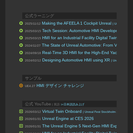
公式ラーニング
Making the AFEELA 1 Cockpit Unreal
2025/11/12
| Unreal Fest 
Tech Session: Automotive HMI Development Tip
2025/03/15
HMI for an Industrial Facility Digital Twin with U
2025/03/15
The State of Unreal Automotive: From Visualiz
2024/11/27
Real-Time 3D HMI for the High-End Yacht Indus
2024/09/18
Designing Automotive HMI using XR
2024/02/12
| Unreal Fest 2
サンプル
HMI デザイン チャレンジ
UE4.27
公式 YouTube
| 英語
≫日本語読み上げ
Virtual Twin Onboard
2026/03/12
| Unreal Fest Stockholm 2025
Unreal Engine at CES 2026
2026/01/31
The Unreal Engine 5 Next-Gen HMI Experience
2026/01/31