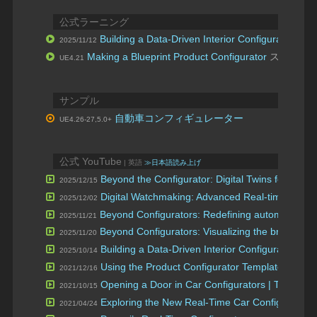
公式ラーニング
Building a Data-Driven Interior Configurator U
2025/11/12
Making a Blueprint Product Configurator
スピーカ
UE4.21
サンプル
自動車コンフィギュレーター
UE4.26-27,5.0+
公式 YouTube
| 英語
≫日本語読み上げ
Beyond the Configurator: Digital Twins for Heav
2025/12/15
Digital Watchmaking: Advanced Real-time 3D Co
2025/12/02
Beyond Configurators: Redefining automotive CA
2025/11/21
Beyond Configurators: Visualizing the brand ne
2025/11/20
Building a Data-Driven Interior Configurator U
2025/10/14
Using the Product Configurator Template | Tips &
2021/12/16
Opening a Door in Car Configurators | Tips & Tr
2021/10/15
Exploring the New Real-Time Car Configurator 
2021/04/24