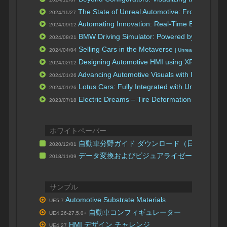
The State of Unreal Automotive: From Visual
2024/11/27
Automating Innovation: Real-Time Experienc
2024/09/12
BMW Driving Simulator: Powered by Unreal E
2024/08/21
Selling Cars in the Metaverse
2024/04/04
| Unreal Fest 2023
Designing Automotive HMI using XR
2024/02/12
| Unreal Fes
Advancing Automotive Visuals with ICVFX in 
2024/01/26
Lotus Cars: Fully Integrated with Unreal Engi
2024/01/26
Electric Dreams – Tire Deformation
タイヤ
2023/07/18
ホワイトペーパー
自動車分野ガイド ダウンロード（日本語版）
2020/12/01
データ変換およびビジュアライゼーションを
2018/11/09
サンプル
Automotive Substrate Materials
UE5.7
自動車コンフィギュレーター
UE4.26-27,5.0+
HMI デザイン チャレンジ
UE4.27