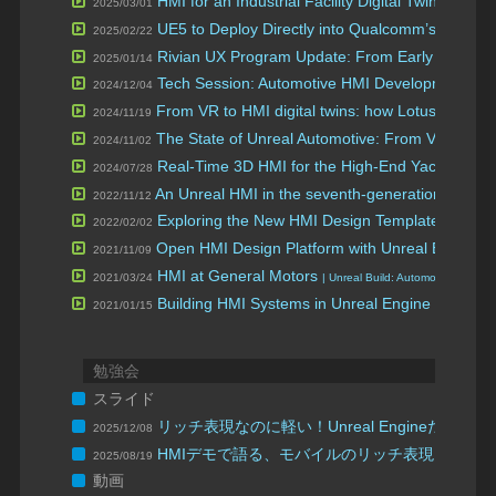
HMI for an Industrial Facility Digital Twin with U
2025/03/01
UE5 to Deploy Directly into Qualcomm’s Snapdra
2025/02/22
Rivian UX Program Update: From Early Adoption
2025/01/14
Tech Session: Automotive HMI Development Tip
2024/12/04
From VR to HMI digital twins: how Lotus went al
2024/11/19
The State of Unreal Automotive: From Visualiz
2024/11/02
Real-Time 3D HMI for the High-End Yacht Indus
2024/07/28
An Unreal HMI in the seventh-generation Ford Mu
2022/11/12
Exploring the New HMI Design Template in Unre
2022/02/02
Open HMI Design Platform with Unreal Engine
2021/11/09
HMI at General Motors
2021/03/24
| Unreal Build: Automotive 2021
Building HMI Systems in Unreal Engine
2021/01/15
勉強会
スライド
リッチ表現なのに軽い！Unreal Engineだか
2025/12/08
HMIデモで語る、モバイルのリッチ表現と最適
2025/08/19
動画