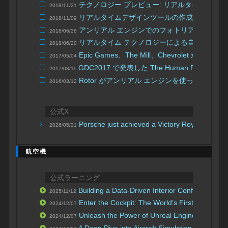
テクノロジー プレビュー: リアルタイム レ
2018/11/21
リアルタイムデザインツールの作成: McLaren に
2018/11/09
アンリアル エンジンでのフォトリアルな車ウ
2018/06/28
リアルタイム テクノロジーによる自動車デザ
2018/06/20
Epic Games、The Mill、Chevrolet が
2017/05/04
GDC2017 で発表した The Human Race の
2017/03/11
Rotor がアンリアル エンジンを使って Toyota S
2016/03/12
公式X
Porsche just achieved a Victory Royale in their
2026/05/21
航空機
公式ラーニング
Building a Data-Driven Interior Configurator
2025/11/12
Enter the Cockpit: The World’s First Visual Sys
2024/12/07
Unleash the Power of Unreal Engine for Indus
2024/12/07