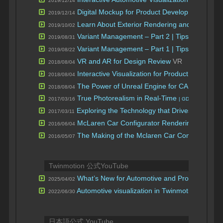
2019/12/14
Digital Mockup for Product Development at H
2019/12/14
Learn About Exterior Rendering and Vegetati
2019/10/02
Variant Management – Part 2 | Tips & Tricks
バ
2019/08/31
Variant Management – Part 1 | Tips & Tricks
バ
2019/08/22
VR and AR for Design Review
VR AR バイ
2018/08/04
Interactive Visualization for Product Design
エ
2018/08/04
The Power of Unreal Engine for CAD Visualiza
2018/08/04
True Photorealism in Real-Time
2017/03/16
| GDC 2017
Exploring the Technology that Drives “The H
2017/03/11
McLaren Car Configurator Rendering Techniq
2016/06/04
The Making of the Mclaren Car Configurator
2016/05/07
Twinmotion 公式YouTube
What’s New for Automotive and Product Visual
2025/04/02
Automotive visualization in Twinmotion Webina
2022/06/30
日本語公式 YouTube