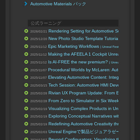
Automotive Materials パック
公式ラーニング
Rendering Setting for Automotive Substrate Ma
2026/02/21
New Photo Studio Template Tutorial
2025/12/20
| Unreal Engi
Epic Marketing Workflows
2025/11/12
| Unreal Fest Orlando 2025
Making the AFEELA 1 Cockpit Unreal
2025/11/12
| Unreal Fe
Is AI-FREE the new premium?
2025/11/12
| Unreal Fest Orland
Procedural Worlds by McLaren: Automotive Vi
2025/11/07
Elevating Automotive Content: Integrating UE 
2025/11/07
Tech Session: Automotive HMI Development T
2025/03/15
Rivian UX Program Update: From Early Adopti
2025/02/28
From Zero to Simulator in Six Weeks
2025/02/28
| Unreal Fe
Visualizing Complex Products in Unreal: Keys
2025/02/19
Exploring Conceptual Narratives with Unreal 
2025/02/19
Redefining Automotive Creativity through th
2025/02/19
Unreal Engineで製品ビジュアラゼーション
2025/02/03
Beyond Configurators: Visualizing the brand
2024/12/07