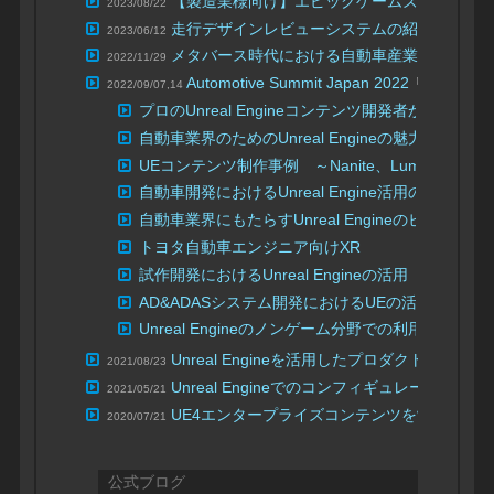
【製造業様向け】エピックゲームズジャパン合
2023/08/22
走行デザインレビューシステムの紹介
2023/06/12
| UNREAL
メタバース時代における自動車産業向けマー
2022/11/29
Automotive Summit Japan 2022
リスト
2022/09/07,14
プロのUnreal Engineコンテンツ開発者から学ぶ、自
自動車業界のためのUnreal Engineの魅力とエ
UEコンテンツ制作事例 ～Nanite、Lumenに
自動車開発におけるUnreal Engine活用のメ
自動車業界にもたらすUnreal Engineのビジネ
トヨタ自動車エンジニア向けXR
試作開発におけるUnreal Engineの活用
AD&ADASシステム開発におけるUEの活用
Unreal Engineのノンゲーム分野での利用に関
Unreal Engineを活用したプロダクト
2021/08/23
Unreal Engineでのコンフィギュレーター制
2021/05/21
UE4エンタープライズコンテンツを制作する際のワークフ
2020/07/21
公式ブログ