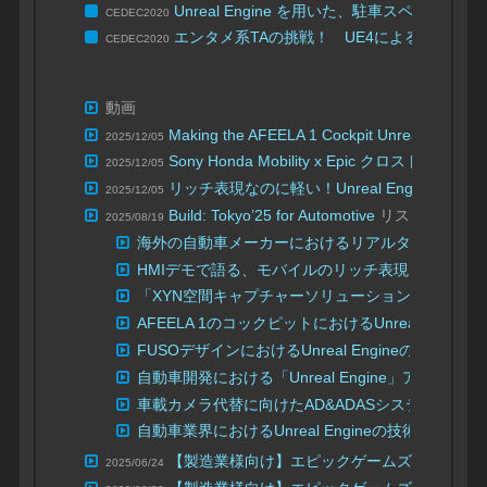
Unreal Engine を用いた、駐車スペ
CEDEC2020
エンタメ系TAの挑戦！ UE4によるエンタ
CEDEC2020
動画
Making the AFEELA 1 Cockpit Unreal
2025/12/05
| Unreal Fe
Sony Honda Mobility x Epic クロストーク
2025/12/05
リッチ表現なのに軽い！Unreal Engineだ
2025/12/05
Build: Tokyo’25 for Automotive
リスト
2025/08/19
海外の自動車メーカーにおけるリアルタイム技術の
HMIデモで語る、モバイルのリッチ表現と最適化手
「XYN空間キャプチャーソリューション(開発中)
AFEELA 1のコックピットにおけるUnreal Engine
FUSOデザインにおけるUnreal Engineの活用
自動車開発における「Unreal Engine」アセット管
車載カメラ代替に向けたAD&ADASシステム検証
自動車業界におけるUnreal Engineの技術
【製造業様向け】エピックゲームズ合同ウェビナ
2025/06/24