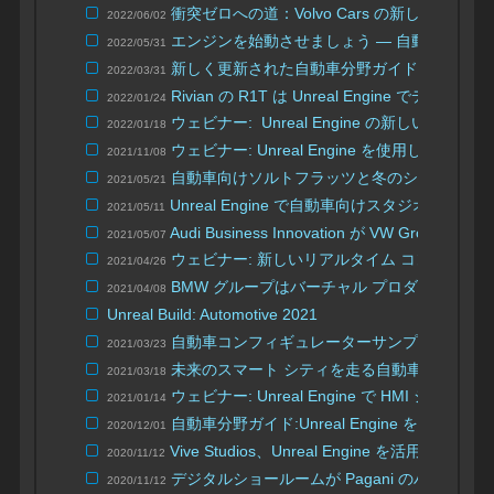
衝突ゼロへの道：Volvo Cars の新しい電気
2022/06/02
エンジンを始動させましょう — 自動車関連コ
2022/05/31
新しく更新された自動車分野ガイド（日本語
2022/03/31
Rivian の R1T は Unreal Engine で
2022/01/24
ウェビナー: Unreal Engine の新しい HM
2022/01/18
ウェビナー: Unreal Engine を使用したオ
2021/11/08
自動車向けソルトフラッツと冬のシーンがダ
2021/05/21
Unreal Engine で自動車向けスタジオ ラ
2021/05/11
Audi Business Innovation が VW 
2021/05/07
ウェビナー: 新しいリアルタイム コンフィギ
2021/04/26
BMW グループはバーチャル プロダクション
2021/04/08
Unreal Build: Automotive 2021
自動車コンフィギュレーターサンプルがダウ
2021/03/23
未来のスマート シティを走る自動車の仮想的
2021/03/18
ウェビナー: Unreal Engine で HMI システ
2021/01/14
自動車分野ガイド:Unreal Engine を使
2020/12/01
Vive Studios、Unreal Engine を活用し
2020/11/12
デジタルショールームが Pagani のハイパ
2020/11/12