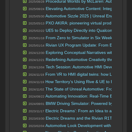
Procedural Worlds by McLaren: Automotive Vi
2025/08/28
Elevating Automotive Content: Integrating UE
2025/08/24
Automotive Sizzle 2025 | Unreal Engine and 
2025/05/30
PXO AKIRA: pioneering virtual production for 
2025/05/13
UE5 to Deploy Directly into Qualcomm’s Snapd
2025/02/22
From Zero to Simulator in Six Weeks
2025/01/18
| Unreal Fe
Rivian UX Program Update: From Early Adopti
2025/01/14
Exploring Conceptual Narratives with Unreal 
2024/12/30
Redefining Automotive Creativity through th
2024/12/21
Tech Session: Automotive HMI Development T
2024/12/04
From VR to HMI digital twins: how Lotus went 
2024/11/19
How Territory’s Using Rive & UE to Bring Futu
2024/11/19
The State of Unreal Automotive: From Visual
2024/11/02
Automating Innovation: Real-Time Experienc
2024/08/22
BMW Driving Simulator: Powered by Unreal E
2024/08/01
Electric Dreams’: From an Idea to a Demo
2023/11/17
| Un
Electric Dreams and the Rivian R1T
2023/03/30
| UE5.2 Dem
Automotive Look Development with UE
2023/02/04
| Unreal 