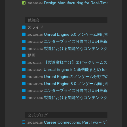
Design Manufacturing for Real-Time Visualizat
2018/08/04
勉強会
スライド
Unreal Engine 5.0 ノンゲーム向け機能紹介
2022/05/26
【UN
エンタープライズ分野向けUE4最新機能のご
2019/10/12
製造における知能的なコンテンツクリエーシ
2018/10/14
動画
【製造業様向け】エピックゲームズジャパン合同
2025/10/27
Unreal Engine 5.1 新機能まとめ for ノンゲー
2022/11/29
Unreal Engineのノンゲーム分野での利用
2022/09/28
Unreal Engine 5.0 ノンゲーム向け機能紹介
2022/05/26
| 
エンタープライズ分野向けUE4最新機能のご
2019/10/12
製造における知能的なコンテンツクリエーシ
2018/11/06
公式ブログ
Career Connections: Part Two – 
2026/01/28