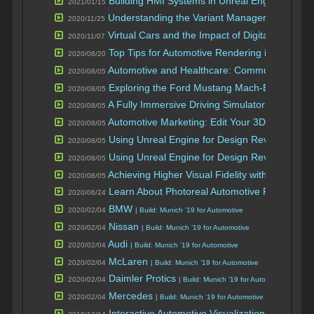
Building HMI Systems in Unreal Engine
HMI
2021/01/15
Understanding the Variant Manager for Game 
2020/11/25
Virtual Cars and the Impact of Digital IP
バーチ
2020/11/07
Top Tips for Automotive Rendering in Unreal 
2020/08/20
Automotive and Healthcare: Communicating 
2020/08/05
Exploring the Ford Mustang Mach-E: the Real-
2020/08/05
A Fully Immersive Driving Simulator for Auto
2020/08/05
Automotive Marketing: Edit Your 3D Scene a
2020/08/05
Using Unreal Engine for Design Reviews Part
2020/08/05
Using Unreal Engine for Design Reviews Part
2020/08/05
Achieving Higher Visual Fidelity with Ray Trac
2020/08/05
Learn About Photoreal Automotive Rendering 
2020/06/24
BMW
2020/02/04
| Build: Munich ’19 for Automotive
Nissan
2020/02/04
| Build: Munich ’19 for Automotive
Audi
2020/02/04
| Build: Munich ’19 for Automotive
McLaren
2020/02/04
| Build: Munich ’19 for Automotive
Daimler Protics
2020/02/04
| Build: Munich ’19 for Automotive
Mercedes
2020/02/04
| Build: Munich ’19 for Automotive
Interactive Automotive Visualization in Unreal