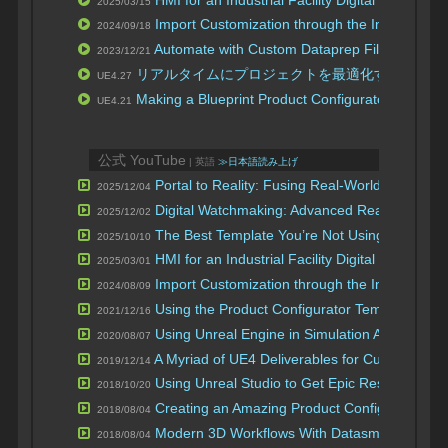
2025/03/15
Import Customization through the Interchan
2024/09/18
Automate with Custom Dataprep Filters & Ope
2023/12/21
リアルタイムにプロジェクトを最適化する
最
UE4.27
[En]
Making a Blueprint Product Configurator
コンフ
UE4.21
公式 YouTube
| 英語
≫日本語読み上げ
Portal to Reality: Fusing Real-World Assets w
2025/12/04
Digital Watchmaking: Advanced Real-time 3D 
2025/12/02
The Best Template You’re Not Using: Maximiz
2025/10/10
HMI for an Industrial Facility Digital Twin wit
2025/03/01
Import Customization through the Interchan
2024/08/09
Using the Product Configurator Template | Tip
2021/12/16
Using Unreal Engine in Simulation Application
2020/08/07
A Myriad of UE4 Deliverables for Customer N
2019/12/14
Using Unreal Studio to Get Epic Results With 
2018/10/20
Creating an Amazing Product Configurator Usi
2018/08/04
Modern 3D Workflows With Datasmith
Datasm
2018/08/04