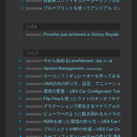
自動車コンフィギュレーターサンプルがダウン
2021/03/23
ブループリントを使ってアンリアル エンジンで
2018/05/08
公式X
Porsche just achieved a Victory Royale in their c
2026/05/21
ブログ
今から始めるLevelVariant
2024/12/07
| 理緒 月ヶ瀬
Variant Management
2024/04/24
| haraherigo
カーコンフィギュレーターを作ってみる
2022/08/15
| ディプロ
UMG(UI)の作り方、設定、アニメーション – UE4 Car Co
2020/06/29
環境の変更 – UE4 Car Configurator Tutorial Par
2020/06/29
Flip Flopを使ったライトのオンオフやドアの開閉 – UE4 C
2020/06/29
グラデーションで変化するマテリアルの作成 – UE4 Car Con
2020/06/29
ビューワーのように動き回れるカメラの作り方 – UE4 Car C
2020/06/11
HDRIを使った環境の作り方 – UE4 Car Configurator
2020/06/11
プロジェクトやBPの作成 – UE4 Car Configurator Tu
2020/06/11
カーコンフィギュレーターの作り方 準備 – UE4 Car Confi
2020/06/11