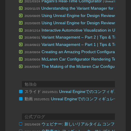
Pagani’s Real-Time Configurator
2021/03/24
| Unreal Build: Auto
Understanding the Variant Manager for Game an
2020/11/25
Using Unreal Engine for Design Reviews Part 2
2020/08/05
Using Unreal Engine for Design Reviews Part 1
2020/08/05
Interactive Automotive Visualization in Unreal E
2019/12/14
Variant Management – Part 2 | Tips & Tricks
バ
2019/08/31
Variant Management – Part 1 | Tips & Tricks
バ
2019/08/22
Creating an Amazing Product Configurator Using
2018/08/04
McLaren Car Configurator Rendering Technique
2016/06/04
The Making of the Mclaren Car Configurator
2016/05/07
勉強会
スライド
Unreal Engineでのコンフィギュレ
2021/05/21
動画
Unreal Engineでのコンフィギュレータ
2021/05/21
公式ブログ
ウェビナー: 新しいリアルタイム コンフィギュ
2021/04/26