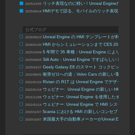
リッチ表現なのに軽い！Unreal Engineだか
2025/12/05
HMIデモで語る、モバイルのリッチ表現と最適
2025/08/19
公式ブログ
Unreal Engine の HMI テンプレートが利用
2026/06/23
HMI からシミュレーションまで CES 2026 のあら
2026/01/30
5 年間で 35 車種：Unreal Engine により大幅
2025/10/09
Siili Auto：Unreal Engine ですばらしい H
2025/09/05
Geely Galaxy E8 のスマート コックピット
2025/03/27
衝突ゼロへの道：Volvo Cars の新しい電気自動
2022/06/02
Rivian の R1T は Unreal Engine でデ
2022/01/24
ウェビナー: Unreal Engine の新しい HMI
2022/01/18
ウェビナー: Unreal Engine を使用したオー
2021/11/08
ウェビナー: Unreal Engine で HMI システム
2021/01/14
Scania における HMI の新しいコンセプトの
2020/11/07
米国最大手の自動車メーカーがUnreal Engine
2020/10/07