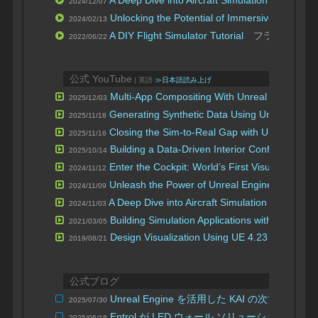
A Deep Dive into Aircraft Simulation with Unre
2024/12/07
Unlocking the Potential of Immersive Air Traffi
2024/02/13
A DIY Flight Simulator Tutorial
フライトシミ
2022/06/22
公式 YouTube
| 英語
≫日本語読み上げ
Multi-App Compositing With Unreal Engine, 
2025/12/03
Generating Synthetic Data Using Unreal Engi
2025/11/18
Closing the Sim-to-Real Gap with Unreal Eng
2025/11/16
Building a Data-Driven Interior Configurator
2025/10/14
Enter the Cockpit: World’s First Visual System t
2024/11/12
Unleash the Power of Unreal Engine for Indus
2024/11/09
A Deep Dive into Aircraft Simulation with Unre
2024/11/03
Building Simulation Applications with Unreal E
2021/03/05
Design Visualization Using UE 4.23
2019/08/21
| SIGGRAPH 
公式ブログ
Unreal Engine を活用した KAI の次世
2025/07/30
Entrol が LED ウォール ソリューション
2025/06/18