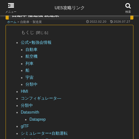
UE5攻略リンク
メニュー
検索
自動車 輸送機 製造業
2022.02.20
2026.07.27
ホーム
> 自動車・製造業
もくじ
公式+勉強会情報
自動車
航空機
列車
船
宇宙
分類中
HMI
コンフィギュレータ―
分類中
Datasmith
Dataprep
glTF
シミュレーター+自動運転