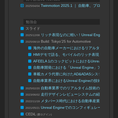
Twinmotion 2025.1 ｜ 自動車、プロダ
2025/04/04
勉強会
スライド
リッチ表現なのに軽い！Unreal Engineだ
2025/12/08
Build: Tokyo’25 for Automotive
2025/08/19
海外の自動車メーカーにおけるリアルタイム技術の
HMIデモで語る、モバイルのリッチ表現と最適化手
AFEELA 1のコックピットにおけるUnreal Engine
自動車開発における「Unreal Engine」アセット管理： P
車載カメラ代替に向けたAD&ADASシステム検証
自動車業界におけるUnreal Engineの技術
自動車業界でのリアルタイム技術の活用 – 最新
2025/02/20
走行デザインレビューシステムの紹介
2023/06/02
【UNREAL 
メタバース時代における自動車産業向けマー
2022/11/19
Unreal Engineでのコンフィギュレーター制
2021/05/21
CEDiL
(要ログイン)