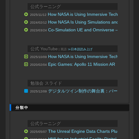
公式ラーニング
How NASA is Using Immersive Technology for
2025/11/12
How NASA Is Using Simulations and Game Eng
2024/02/12
Co-Simulation UE and Omniverse – “SpaceVe
2023/03/24
公式 YouTube
| 英語
≫日本語読み上げ
How NASA is Using Immersive Technology for
2025/10/09
Epic Games: Apollo 11 Mission AR
2020/02/04
勉強会 スライド
デジタルツイン制作の舞台裏：バーチャルIS
2025/12/09
分類中
公式ラーニング
The Unreal Engine Data Charts Plugin
グラフ
2025/05/07
HMI for an Industrial Facility Digital Twin wit