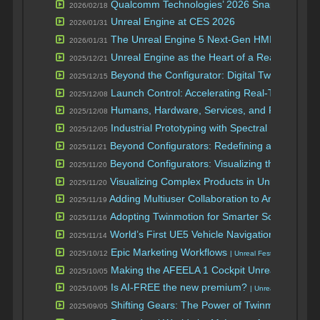
Qualcomm Technologies’ 2026 Snapdragon Coc
2026/02/18
Unreal Engine at CES 2026
2026/01/31
The Unreal Engine 5 Next-Gen HMI Experien
2026/01/31
Unreal Engine as the Heart of a Real-time, W
2025/12/21
Beyond the Configurator: Digital Twins for He
2025/12/15
Launch Control: Accelerating Real-Time Auto
2025/12/08
Humans, Hardware, Services, and Realism: Fle
2025/12/08
Industrial Prototyping with Spectral Renderin
2025/12/05
Beyond Configurators: Redefining automotive 
2025/11/21
Beyond Configurators: Visualizing the brand 
2025/11/20
Visualizing Complex Products in Unreal: Keys
2025/11/20
Adding Multiuser Collaboration to Any UE Pro
2025/11/19
Adopting Twinmotion for Smarter Solutions
2025/11/16
| Un
World’s First UE5 Vehicle Navigation: Pioneeri
2025/11/14
Epic Marketing Workflows
2025/10/12
| Unreal Fest Orlando 202
Making the AFEELA 1 Cockpit Unreal
2025/10/05
| Unreal Fe
Is AI-FREE the new premium?
2025/10/05
| Unreal Fest Orland
Shifting Gears: The Power of Twinmotion for
2025/09/05