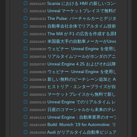
Scania における HMI の新しいコンセプト
2020/11/07
Unreal マーケットプレイスで無料の自動車
2020/10/22
The Pulse: バーチャルカーとデジタル IP の
2020/10/22
自動車会社全体でリアルタイム技術を展開
2020/10/16
The Mill が F1 の広告を作成する原動力
2020/10/12
米国最大手の自動車メーカーがUnreal Engin
2020/10/07
ウェビナー: Unreal Engine を使用し
2020/08/20
リアルタイムツールがホンダのアニメ コラボ
2020/07/20
Unreal Engine 4.25 およびそれ以降で
2020/07/07
ウェビナー: Unreal Engine を使用した
2020/06/25
新しい無料のビーチシーン追加と Automotive Ma
2020/06/18
ヒストリア・エンタープライズが自動車をテーマとし
2020/06/02
マーケットプレイスから無料で新しい Automotive 
2020/03/13
Unreal Engine でのリアルタイム レイ
2020/01/10
日産のコマーシャルから未来のテレビ広告の
2020/01/07
Unreal Engine：自動車業界のオープンな
2019/12/12
Build: Munich ’19 for Automotive
2019/12/05
Audi がリアルタイム自動車ビジュアライゼ
2019/10/02