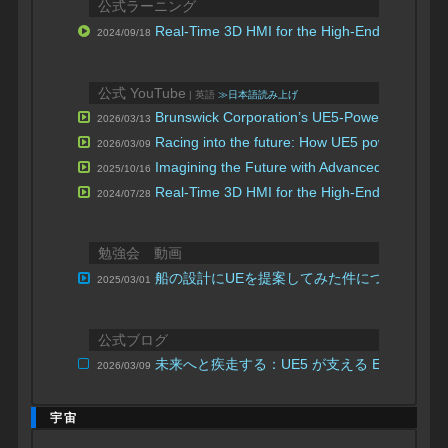
公式ラーニング
Real-Time 3D HMI for the High-End Yacht Ind
2024/09/18
公式 YouTube
| 英語
≫日本語読み上げ
Brunswick Corporation’s UE5-Powered Future 
2026/03/13
Racing into the future: How UE5 powers the 
2026/03/09
Imagining the Future with Advanced Design i
2025/10/16
Real-Time 3D HMI for the High-End Yacht Ind
2024/07/28
勉強会 動画
船の設計にUEを提案してみた件について
2025/03/01
/ FM_T
公式ブログ
未来へと疾走する：UE5 が支える E1 レー
2026/03/09
宇宙