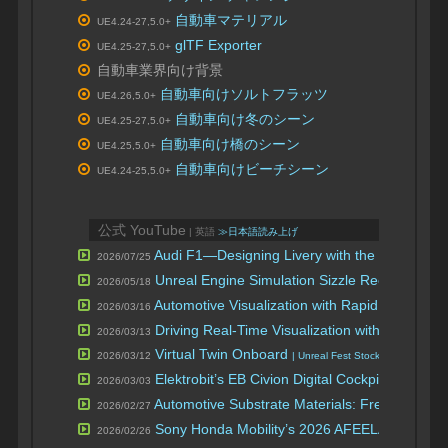
自動車マテリアル
UE4.24-27,5.0+
glTF Exporter
UE4.25-27,5.0+
自動車業界向け背景
自動車向けソルトフラッツ
UE4.26,5.0+
自動車向け冬のシーン
UE4.25-27,5.0+
自動車向け橋のシーン
UE4.25,5.0+
自動車向けビーチシーン
UE4.24-25,5.0+
公式 YouTube
| 英語
≫日本語読み上げ
Audi F1—Designing Livery with the Power of 
2026/07/25
Unreal Engine Simulation Sizzle Reel 2026
シ
2026/05/18
Automotive Visualization with Rapid
2026/03/16
Driving Real-Time Visualization with Rotor Stu
2026/03/13
Virtual Twin Onboard
H
2026/03/12
| Unreal Fest Stockholm 2025
Elektrobit’s EB Civion Digital Cockpit Suite, 
2026/03/03
Automotive Substrate Materials: Free on Fab
2026/02/27
Sony Honda Mobility’s 2026 AFEELA 1 Digital
2026/02/26