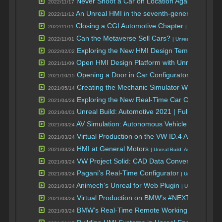
Never Shoot a Car on Location Again!
2022/11/17
| Unreal F
An Unreal HMI in the seventh-generation Ford 
2022/11/12
Closing a CGI Automotive Chapter
2022/11/11
| Unreal Fest 2
Can the Metaverse Sell Cars?
2022/11/01
| Unreal Fest 2022
Exploring the New HMI Design Template in Un
2022/02/02
Open HMI Design Platform with Unreal Engine
2021/11/09
Opening a Door in Car Configurators | Tips & 
2021/10/15
Creating the Mechanic Simulator Wrench
2021/05/14
Exploring the New Real-Time Car Configurato
2021/04/24
Unreal Build: Automotive 2021 | Full Event Vi
2021/04/01
AV Simulation: Autonomous Vehicle Training
2021/03/24
| 
Virtual Production on the VW ID.4 Ad
2021/03/24
| Unreal Bui
HMI at General Motors
2021/03/24
| Unreal Build: Automotive 202
VW Project Solid: CAD Data Conversion
2021/03/24
| Unrea
Pagani’s Real-Time Configurator
2021/03/24
| Unreal Build: A
Animech’s Unreal for Web Plugin
2021/03/24
| Unreal Build: A
Virtual Production on BMW’s #NEXTGen 202
2021/03/24
BMW’s Real-Time Remote Working
2021/03/24
| Unreal Buil