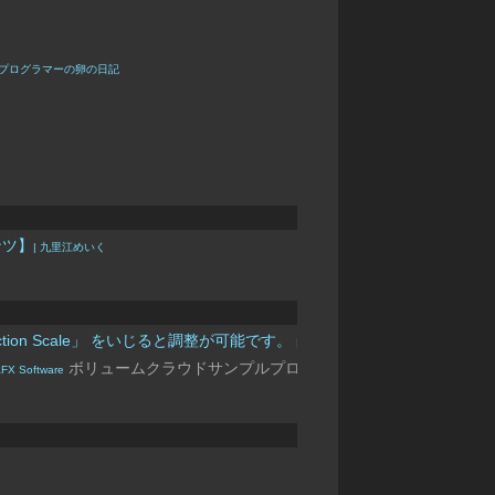
| プログラマーの卵の日記
ンツ】
| 九里江めいく
ion Scale」 をいじると調整が可能です。
| リトルビット株式会社
ボリュームクラウドサンプルプロジェクト公開
aFX Software