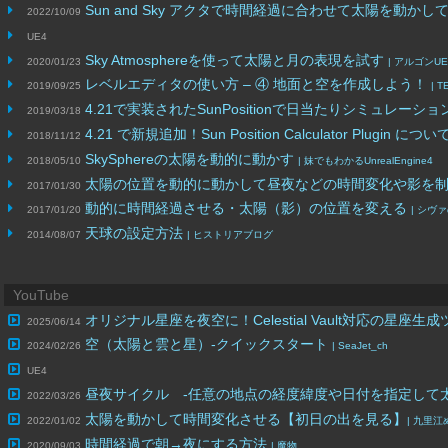
Sun and Sky アクタで時間経過に合わせて太陽を動かし
2022/10/09
UE4
Sky Atmosphereを使って太陽と月の表現を試す
2020/01/23
| アルゴンU
レベルエディタの使い方 – ④ 地面と空を作成しよう！
2019/09/25
| T
4.21で実装されたSunPositionで日当たりシミュレー
2019/03/18
4.21 で新規追加！Sun Position Calculator Plugin につい
2018/11/12
SkySphereの太陽を動的に動かす
2018/05/10
| 妹でもわかるUnrealEngine4
太陽の位置を動的に動かして昼夜などの時間変化や影を制御する（Update 
2017/01/30
動的に時間経過させる・太陽（影）の位置を変える
2017/01/20
| シヴ
天球の設定方法
2014/08/07
| ヒストリアブログ
YouTube
オリジナル星座を夜空に！Celestial Vault対応の星
2025/06/14
空（太陽と雲と星）-クイックスタート
2024/02/26
| SeaJet_ch
UE4
昼夜サイクル -任意の地点の経度緯度や日付を指定して
2022/03/26
太陽を動かして時間変化させる【初日の出を見る】
2022/01/02
| 九里
時間経過で朝→夜にする方法
2020/09/03
| 魔物