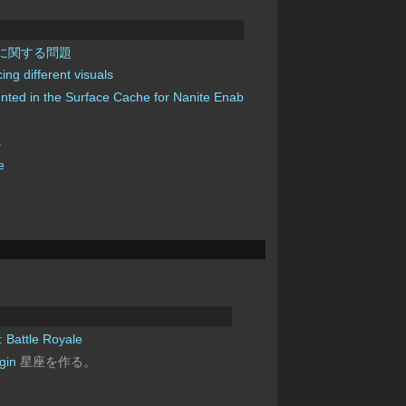
rmat に関する問題
g different visuals
nted in the Surface Cache for Nanite Enabled Static Meshes
s
e
: Battle Royale
gin
星座を作る。