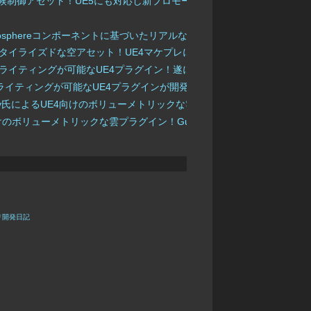
gine向けスカイ＆天候制御アセット！UE5にも対応し新プロモーション映像が公開！
d＆Sky Atmosphereコンポーネントに基づいたリアルな空の制御プラグイン！
も対応したスタイライズドな空アセット！UE4マケプレにて販売中！
と雲で動的ライティングが可能なUE4プラグイン！遂にリリース！
雲で動的ライティングが可能なUE4プラグインが開発中！
ry Emelianov氏によるUE4向けのボリューメトリックな雲アセットの新バージョ
ov氏によるUE4向けのボリューメトリックな雲プラグイン！Gumroadにて無料公開！
プリ開発日記