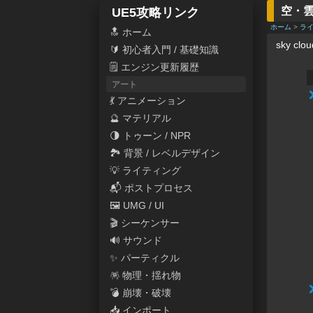
空・雲 |
UE5攻略リンク
ホーム
>
ラ
🔝 ホーム
sky clou
🔰 初心者入門 / 基礎知識
🗒 エンジン更新履歴
アート
💃 アニメーション
🔮 マテリアル
🌗 トゥーン / NPR
🏞 背景 / レベルデザイン
💡 ライティング
📬 ポストプロセス
🖼 UMG / UI
🎬 シーケンサー
🔊 サウンド
✨ パーティクル
🪅 物理・揺れ物
💣 崩壊・破壊
📥 インポート