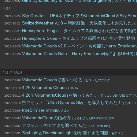
Ultra Dynamic Sky for UE5 – Unreal En
2022/06/02
UE4
Sky Creator – UE4ネイティブのVolumetricClou
2021-05-24
StylizedWeather v1.0 – 時間経過・天候変化に
2020-10-21
Hemisphere Plugin – タイムラプス録画された空
2020-05-27
Hemisphere Skies – タイムラプス録画された空と
2020-03-20
Volumetric Clouds v2.0 – ペイントも可能なHar
2019-12-20
Volumetric Clouds Beta – Harry Emelian
2018-12-26
ブログ UE4
Volumetric Cloudsで雲をつくる
2022/03/09
| ヒストリアブログ
4.26 Volumetric Clouds
2020/12/18
| HK-87
4.26でVolumetricCloudsを触ってみた。
2020/10/11
| アルゴンUE4/UE5＆ア
空アセット「Ultra Dynamic Sky」を購入してみた！
2020/09/10
| もすメモ
trueSKY
2020/09/06
| HK-87@UEのブログ
VolumetricCloudの始め方
2020/08/03
| くろれきし@UE4でVRゲ作中
デフォルトのアクタを調べてみた
2020/08/01
| HIKI Tech Blog
SkyLightとDirectionalLight 影が濃すぎる問題
2020/07/31
| もすメモ