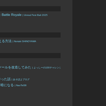
e: Battle Royale
| Unreal Fest Bali 2025
変える方法
| Noriaki SHINOYAMA
座生成ツールを改造してみた
| よっしーの100チャレンジ
で作った話
| あそぽよブログ
真っ暗になる
| NaoTel38