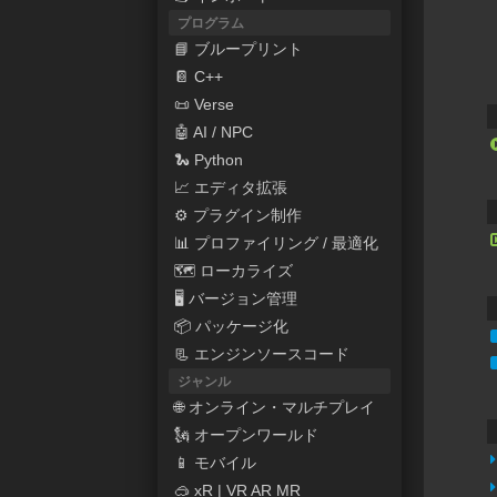
プログラム
📘 ブループリント
📔 C++
📜 Verse
🤖 AI / NPC
🐍 Python
📈 エディタ拡張
⚙ プラグイン制作
📊 プロファイリング / 最適化
🗺 ローカライズ
🖥 バージョン管理
📦 パッケージ化
📃 エンジンソースコード
ジャンル
🌐 オンライン・マルチプレイ
🗽 オープンワールド
📱 モバイル
🥽 xR | VR AR MR