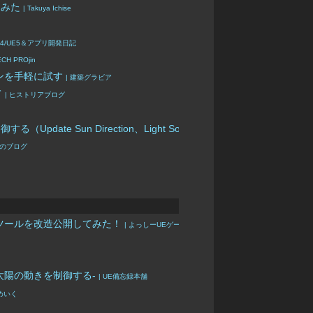
てみた
| Takuya Ichise
E4/UE5＆アプリ開発日記
ECH PROjin
ションを手軽に試す
| 建築グラビア
て
| ヒストリアブログ
Sun Direction、Light Source、SkySphereBlueprint）
|
ァのブログ
座生成ツールを改造公開してみた！
| よっしーUEゲーム開発
太陽の動きを制御する-
| UE備忘録本舗
江めいく