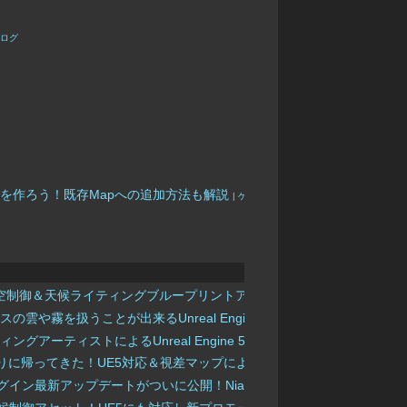
ブログ
・太陽・月を作ろう！既存Mapへの追加方法も解説
| ゲームメーカーズ
ne用のオールインワン空制御＆天候ライティングブループリントアセット！UE5.1以
ースの雲や霧を扱うことが出来るUnreal Engine 5.4向けプラグイン！
| 3D
ライティングアーティストによるUnreal Engine 5用のBP制御ライティ
セットが3年ぶりに帰ってきた！UE5対応＆視差マップによる地形変化＆新たな空シス
用の空＆天候制御プラグイン最新アップデートがついに公開！Niagaraを使用したリアル