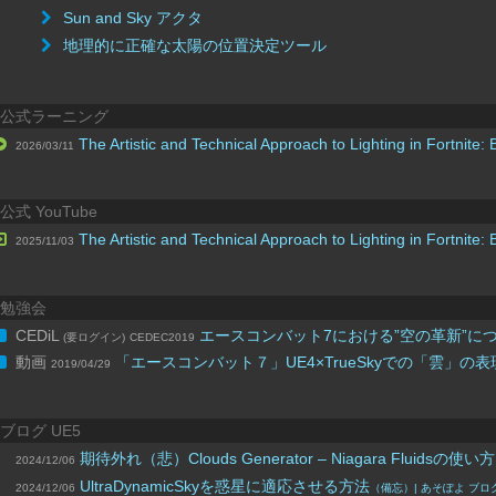
Sun and Sky アクタ
地理的に正確な太陽の位置決定ツール
公式ラーニング
The Artistic and Technical Approach to Lighting in Fortnite: 
2026/03/11
公式 YouTube
The Artistic and Technical Approach to Lighting in Fortnite:
2025/11/03
勉強会
CEDiL
エースコンバット7における”空の革新”に
(要ログイン)
CEDEC2019
動画
「エースコンバット７」UE4×TrueSkyでの「雲」の
2019/04/29
ブログ UE5
期待外れ（悲）Clouds Generator – Niagara Fluidsの
2024/12/06
UltraDynamicSkyを惑星に適応させる方法
2024/12/06
（備忘）| あそぽよ ブロ