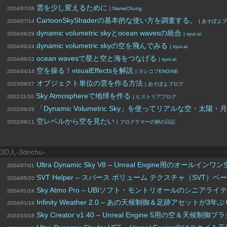
雲を少し変えるために
2024/07/26
| NameChung
CartoonSkyShaderの基本的な使い方を調査する。
2024/07/14
| あそぽよ
dynamic volumetric skyとocean wavesの統合
2024/06/29
| syui.ai
dynamic volumetric skyの空を飛んでみる
2024/06/24
| syui.ai
ocean wavesで星と空と海をつなげる
2024/06/23
| syui.ai
空を操る！visualEffectsを解説
2024/04/14
| ヨシコフENGINE
オブジェクト単位の雲を作る方法
2023/09/27
| あそぽよブログ
Sky Atmosphereで地球を作る
2022/11/16
| ヒストリアブログ
「Dynamic Volumetric Sky」を使ってリアルな空
2022/09/26
空レベルから空を見たい
2022/08/11
| プログラマーの卵の日記
3D人-3dnchu-
Ultra Dynamic Sky V8 – Unreal Engi
2024/07/01
SVT Helper – スパース ボリューム テクスチャ（SVT）ベ
2024/05/20
Sky Atmo Pro – UBIソフト・モントリオールのシニア
2024/01/24
Infinity Weather 2.0 – あの天候制御＆足跡ア
2024/01/19
Sky Creator v1.40 – Unreal Engine 5
2023/10/18