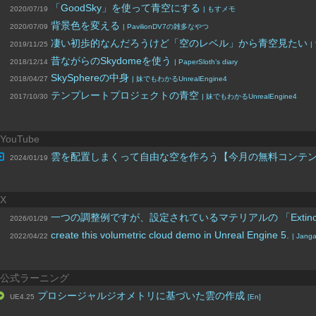
「GoodSky」を使って青空にする
2020/07/19
| もすメモ
背景色を変える
2020/07/09
| PavilionDV7の雑多なやつ
凄い初歩的なんだろうけど「空のレベル」から青空見たい
2019/11/25
昔ながらのSkydomeを使う
2018/12/14
| PaperSloth’s diary
SkySphereの中身
2018/04/27
| 妹でもわかるUnrealEngine4
テンプレートプロジェクトの青空
2017/10/30
| 妹でもわかるUnrealEngine4
YouTube
雲を配置しまくって自由な空を作ろう【今月の無料コンテ
2024/01/19
X
一つの調整例ですが、設定されているマテリアルの 「Extinct
2026/01/29
create this volumetric cloud demo in Unreal Engine 5.
2022/04/22
| Jang
公式ラーニング
プロシージャルジオメトリに基づいた雲の作成
UE4.25
[En]