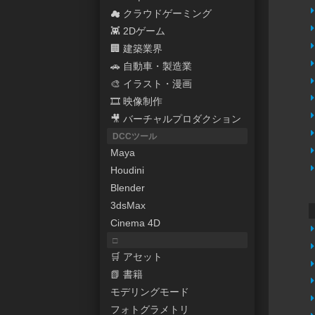
☁ クラウドゲーミング
👾 2Dゲーム
🏢 建築業界
🚗 自動車・製造業
🎨 イラスト・漫画
🎞 映像制作
🎥 バーチャルプロダクション
DCCツール
Maya
Houdini
Blender
3dsMax
Cinema 4D
□
🛒 アセット
📗 書籍
モデリングモード
フォトグラメトリ