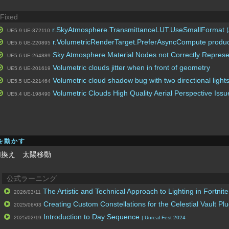
Fixed
r.SkyAtmosphere.TransmittanceLUT.UseSmallFo
UE5.9 UE-372110
r.VolumetricRenderTarget.PreferAsyncCompute producin
UE5.6 UE-220895
Sky Atmosphere Material Nodes not Correctly Represe
UE5.6 UE-264889
Volumetric clouds jitter when in front of geometry
UE5.6 UE-201619
Volumetric cloud shadow bug with two directional light
UE5.5 UE-221464
Volumetric Clouds High Quality Aerial Perspective Issu
UE5.4 UE-198490
を動かす
切換え 太陽移動
公式ラーニング
The Artistic and Technical Approach to Lighting in Fortnite
2026/03/11
Creating Custom Constellations for the Celestial Vault Plu
2025/06/03
Introduction to Day Sequence
2025/02/19
| Unreal Fest 2024