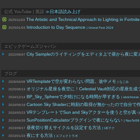
公式 YouTube | 英語
≫日本語読み上げ
The Artistic and Technical Approach to Lighting in Fortnit
2025/11/03
Introduction to Day Sequence
2025/01/03
| Unreal Fest 2024
エピックゲームズジャパン
City Sampleのライティングをエディタ上で昼から夜に
2022/06/07
ブログ
VRTemplateで空が変わらない問題。途中メモ
2026/04/08
| なごみ
オリジナル星座を夜空に！Celestial Vault対応の星
2025/06/13
BP_Sky_Sphereで夕焼けになる時間が早すぎる
2024/12/14
| abricheese
Cartoon Sky Shaderに時刻の取得が無かったので自分
2024/06/19
VRテンプレートでSun and Skyアクターを使うと空が
2024/05/23
SunPositionCalculatorプラグインで夜にならない
2024/04/26
| NaoTel38
昼夜切り替えサイクルを設定する方法
2023/09/17
| UEテク
夜にする方法
2023/01/23
| エフェクトラボ