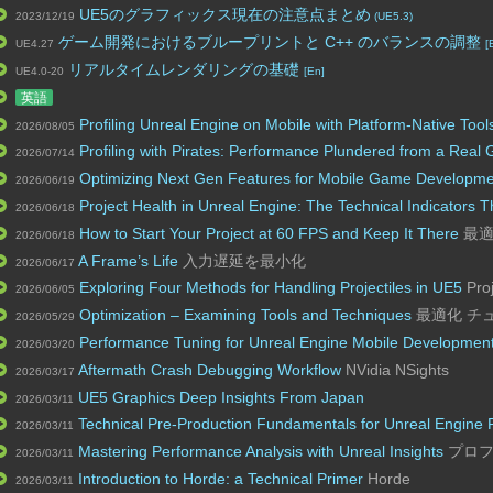
UE5のグラフィックス現在の注意点まとめ
2023/12/19
(UE5.3)
ゲーム開発におけるブループリントと C++ のバランスの調整
UE4.27
[
リアルタイムレンダリングの基礎
UE4.0-20
[En]
英語
Profiling Unreal Engine on Mobile with Platform-Native Tool
2026/08/05
Profiling with Pirates: Performance Plundered from a Real
2026/07/14
Optimizing Next Gen Features for Mobile Game Developm
2026/06/19
Project Health in Unreal Engine: The Technical Indicators T
2026/06/18
How to Start Your Project at 60 FPS and Keep It There
最適
2026/06/18
A Frame’s Life
入力遅延を最小化
2026/06/17
Exploring Four Methods for Handling Projectiles in UE5
Proj
2026/06/05
Optimization – Examining Tools and Techniques
最適化 チ
2026/05/29
Performance Tuning for Unreal Engine Mobile Developmen
2026/03/20
Aftermath Crash Debugging Workflow
NVidia NSights
2026/03/17
UE5 Graphics Deep Insights From Japan
2026/03/11
Technical Pre-Production Fundamentals for Unreal Engine P
2026/03/11
Mastering Performance Analysis with Unreal Insights
プロフ
2026/03/11
Introduction to Horde: a Technical Primer
Horde
2026/03/11