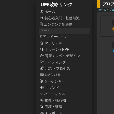
プロフ
UE5攻略リンク
ホーム
>
プ
🔝 ホーム
🔰 初心者入門 / 基礎知識
🗒 エンジン更新履歴
アート
💃 アニメーション
🔮 マテリアル
🌗 トゥーン / NPR
🏞 背景 / レベルデザイン
💡 ライティング
📬 ポストプロセス
🖼 UMG / UI
🎬 シーケンサー
🔊 サウンド
✨ パーティクル
🪅 物理・揺れ物
💣 崩壊・破壊
📥 インポート