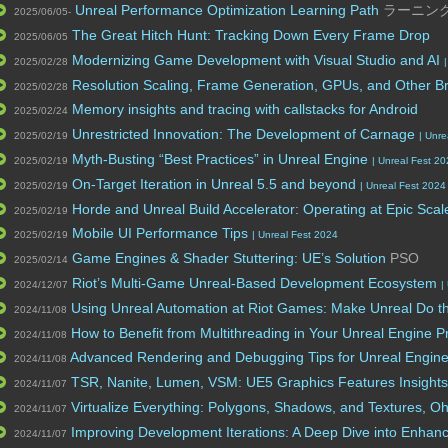
Unreal Performance Optimization Learning Path
ラーニン
2025/06/05-
The Great Hitch Hunt: Tracking Down Every Frame Drop
2025/06/05
Modernizing Game Development with Visual Studio and AI
2025/02/28
Resolution Scaling, Frame Generation, GPUs, and Other B
2025/02/28
Memory insights and tracing with callstacks for Android
2025/02/24
Unrestricted Innovation: The Development of Carnage
2025/02/19
| Unre
Myth-Busting “Best Practices” in Unreal Engine
2025/02/19
| Unreal Fest 2
On-Target Iteration in Unreal 5.5 and beyond
2025/02/19
| Unreal Fest 2024
Horde and Unreal Build Accelerator: Operating at Epic Sca
2025/02/19
Mobile UI Performance Tips
2025/02/19
| Unreal Fest 2024
Game Engines & Shader Stuttering: UE’s Solution
PSO
2025/02/14
Riot’s Multi-Game Unreal-Based Development Ecosystem
2024/12/07
|
Using Unreal Automation at Riot Games: Make Unreal Do t
2024/11/08
How to Benefit from Multithreading in Your Unreal Engine P
2024/11/08
Advanced Rendering and Debugging Tips for Unreal Engin
2024/11/08
TSR, Nanite, Lumen, VSM: UE5 Graphics Features Insight
2024/11/07
Virtualize Everything: Polygons, Shadows, and Textures, O
2024/11/07
Improving Development Iterations: A Deep Dive into Enha
2024/11/07