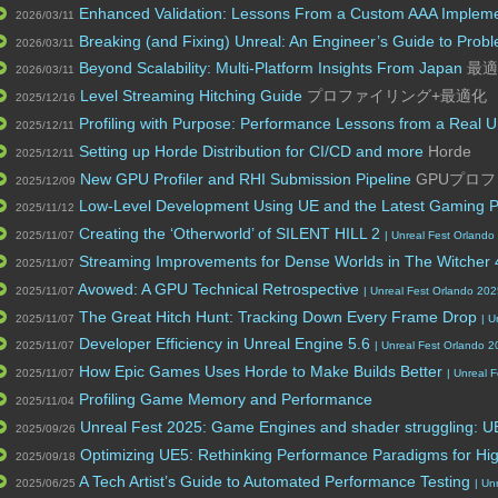
Enhanced Validation: Lessons From a Custom AAA Impleme
2026/03/11
Breaking (and Fixing) Unreal: An Engineer’s Guide to Prob
2026/03/11
Beyond Scalability: Multi-Platform Insights From Japan
最適
2026/03/11
Level Streaming Hitching Guide
プロファイリング+最適化
2025/12/16
Profiling with Purpose: Performance Lessons from a Real U
2025/12/11
Setting up Horde Distribution for CI/CD and more
Horde
2025/12/11
New GPU Profiler and RHI Submission Pipeline
GPUプロ
2025/12/09
Low-Level Development Using UE and the Latest Gaming 
2025/11/12
Creating the ‘Otherworld’ of SILENT HILL 2
2025/11/07
| Unreal Fest Orlando
Streaming Improvements for Dense Worlds in The Witcher
2025/11/07
Avowed: A GPU Technical Retrospective
2025/11/07
| Unreal Fest Orlando 20
The Great Hitch Hunt: Tracking Down Every Frame Drop
2025/11/07
| U
Developer Efficiency in Unreal Engine 5.6
2025/11/07
| Unreal Fest Orlando 
How Epic Games Uses Horde to Make Builds Better
2025/11/07
| Unreal 
Profiling Game Memory and Performance
2025/11/04
Unreal Fest 2025: Game Engines and shader struggling: UE’
2025/09/26
Optimizing UE5: Rethinking Performance Paradigms for Hig
2025/09/18
A Tech Artist’s Guide to Automated Performance Testing
2025/06/25
| Un