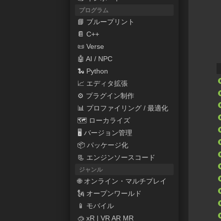
プログラム
📘 ブループリント
📔 C++
📜 Verse
🤖 AI / NPC
🐍 Python
📈 エディタ拡張
⚙ プラグイン制作
📊 プロファイリング / 最適化
🗺 ローカライズ
🖥 バージョン管理
📦 パッケージ化
📃 エンジンソースコード
ジャンル
🌐 オンライン・マルチプレイ
🗽 オープンワールド
📱 モバイル
🥽 xR | VR AR MR