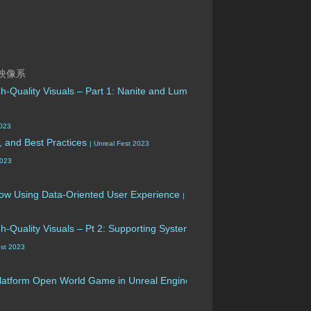
映像系
h-Quality Visuals – Part 1: Nanite and Lumen
| Unreal Fest 2023
2023
, and Best Practices
| Unreal Fest 2023
2023
flow Using Data-Oriented User Experience
| Unreal Fest 2023
h-Quality Visuals – Pt 2: Supporting Systems
| Unreal Fest 2023
est 2023
-Platform Open World Game in Unreal Engine
UE4.26
| Unreal Fest 2023