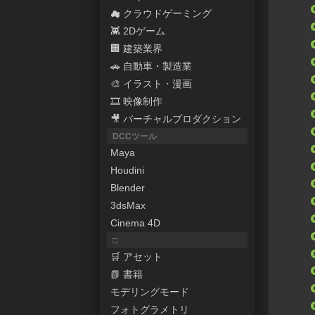
☁ クラウドゲーミング
👾 2Dゲーム
🏢 建築業界
🚗 自動車・製造業
🎨 イラスト・漫画
🎞 映像制作
🎥 バーチャルプロダクション
DCCツール
Maya
Houdini
Blender
3dsMax
Cinema 4D
□
🛒 アセット
📗 書籍
モデリングモード
フォトグラメトリ