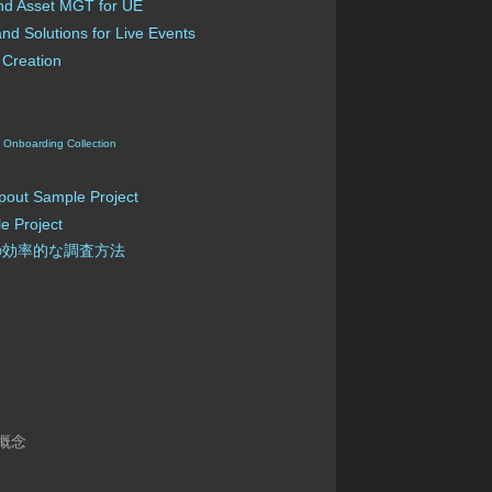
and Asset MGT for UE
nd Solutions for Live Events
 Creation
| Onboarding Collection
opout Sample Project
e Project
の効率的な調査方法
概念