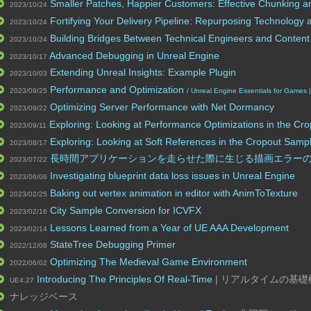
Smaller Patches, Happier Customers: Effective Chunking 
2023/10/24
Fortifying Your Delivery Pipeline: Repurposing Technology a
2023/10/24
Building Bridges Between Technical Engineers and Content
2023/10/24
Advanced Debugging in Unreal Engine
2023/10/17
Extending Unreal Insights: Example Plugin
2023/10/03
Performance and Optimization
2023/09/25
/ Unreal Engine Essentials for Games 
Optimizing Server Performance with Net Dormancy
2023/09/22
Exploring: Looking at Performance Optimizations in the Cr
2023/09/11
Exploring: Looking at Soft References in the Cropout Sampl
2023/08/17
長時間アプリケーションを走らせた際に生じる描画エラー
2023/07/22
Investigating blueprint data loss issues in Unreal Engine
2023/06/06
Baking out vertex animation in editor with AnimToTexture
2023/02/25
City Sample Conversion for ICVFX
2023/02/16
Lessons Learned from a Year of UE AAA Development
2023/02/14
StateTree Debugging Primer
2022/12/08
Optimizing The Medieval Game Environment
2022/06/02
Introducing The Principles Of Real-Time
| リアルタイムの基礎
UE4.27
ナレッジベース