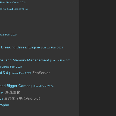
 Fest Gold Coast 2024
al Fest Gold Coast 2024
nreal Fest 2024
t Breaking Unreal Engine
| Unreal Fest 2024
ance, and Memory Management
| Unreal Fest 2024
| Unreal Fest 2024
al 5.4
ZenServer
| Unreal Fest 2024
n and Bigger Games
| Unreal Fest 2024
BP最適化
024
最適化（主にAndroid）
024
Grapho