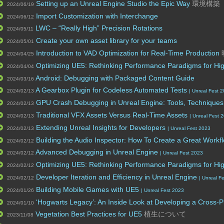
Setting up an Unreal Engine Studio the Epic Way
環境構築
2024/06/19
Import Customization with Interchange
2024/06/12
LWC – “Really High” Precision Rotations
2024/05/11
Create your own asset library for your teams
2024/05/01
Introduction to VAD Optimization for Real-Time Production
2024/04/25
Optimizing UE5: Rethinking Performance Paradigms for Hig
2024/04/04
Android: Debugging with Packaged Content Guide
2024/03/16
A Gearbox Plugin for Codeless Automated Tests
2024/02/13
| Unreal Fest 
GPU Crash Debugging in Unreal Engine: Tools, Techniques
2024/02/13
Traditional VFX Assets Versus Real-Time Assets
2024/02/13
| Unreal Fest 
Extending Unreal Insights for Developers
2024/02/13
| Unreal Fest 2023
Building the Audio Inspector: How To Create a Great Work
2024/02/12
Advanced Debugging in Unreal Engine
2024/02/12
| Unreal Fest 2023
Optimizing UE5: Rethinking Performance Paradigms for Hig
2024/02/12
Developer Iteration and Efficiency in Unreal Engine
2024/02/12
| Unreal F
Building Mobile Games with UE5
2024/01/26
| Unreal Fest 2023
‘Hogwarts Legacy’: An Inside Look at Developing a Cross
2024/01/10
Vegetation Best Practices for UE5
植生について
2023/11/08