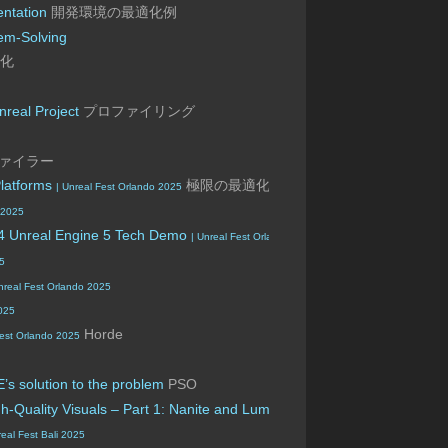
ntation
開発環境の最適化例
lem-Solving
化
nreal Project
プロファイリング
ファイラー
Platforms
極限の最適化
| Unreal Fest Orlando 2025
 2025
 4 Unreal Engine 5 Tech Demo
| Unreal Fest Orlando 2025
25
nreal Fest Orlando 2025
2025
Horde
Fest Orlando 2025
s solution to the problem
PSO
h-Quality Visuals – Part 1: Nanite and Lumen
| Unreal Fest 2023
real Fest Bali 2025