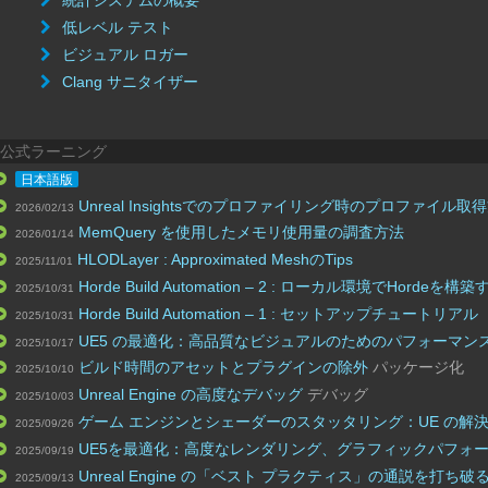
統計システムの概要
低レベル テスト
ビジュアル ロガー
Clang サニタイザー
公式ラーニング
日本語版
Unreal Insightsでのプロファイリング時のプロファイル取
2026/02/13
MemQuery を使用したメモリ使用量の調査方法
2026/01/14
HLODLayer : Approximated MeshのTips
2025/11/01
Horde Build Automation – 2 : ローカル環境でHordeを構築
2025/10/31
Horde Build Automation – 1 : セットアップチュートリアル
2025/10/31
UE5 の最適化：高品質なビジュアルのためのパフォーマンス 
2025/10/17
ビルド時間のアセットとプラグインの除外
パッケージ化
2025/10/10
Unreal Engine の高度なデバッグ
デバッグ
2025/10/03
ゲーム エンジンとシェーダーのスタッタリング：UE の解
2025/09/26
UE5を最適化：高度なレンダリング、グラフィックパフォ
2025/09/19
Unreal Engine の「ベスト プラクティス」の通説を打ち破
2025/09/13