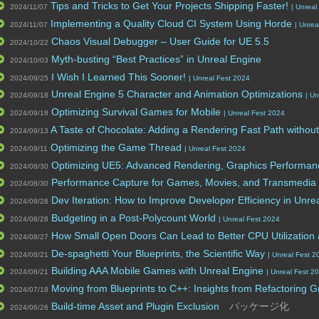
Tips and Tricks to Get Your Projects Shipping Faster!
2024/11/07
| Unreal
Implementing a Quality Cloud CI System Using Horde
2024/11/07
| Unre
Chaos Visual Debugger – User Guide for UE 5.5
2024/10/22
Myth-busting “Best Practices” in Unreal Engine
2024/10/03
I Wish I Learned This Sooner!
2024/09/25
| Unreal Fest 2024
Unreal Engine 5 Character and Animation Optimizations
2024/09/18
| U
Optimizing Survival Games for Mobile
2024/09/18
| Unreal Fest 2024
A Taste of Chocolate: Adding a Rendering Fast Path withou
2024/09/13
Optimizing the Game Thread
2024/09/11
| Unreal Fest 2024
Optimizing UE5: Advanced Rendering, Graphics Perform
2024/08/30
Performance Capture for Games, Movies, and Transmedia
2024/08/30
Dev Iteration: How to Improve Developer Efficiency in Unre
2024/08/28
Budgeting in a Post-Polycount World
2024/08/28
| Unreal Fest 2024
How Small Open Doors Can Lead to Better CPU Utilizatio
2024/08/27
De-spaghetti Your Blueprints, the Scientific Way
2024/08/21
| Unreal Fest 2
Building AAA Mobile Games with Unreal Engine
2024/08/21
| Unreal Fest 2
Moving from Blueprints to C++: Insights from Refactoring 
2024/07/18
Build-time Asset and Plugin Exclusion
パッケージ化
2024/06/26