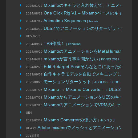
Mixamoのキャラと入れ替えて、アニメーショ
2025/01/22
One Click Rig V1 – Mixamoベース
2024/08/21
Animation Sequences
2024/07/12
| bricola
UE5.4でアニメーションのリターゲットが簡単
2024/04/30
UE5.0-5.3
TPS作成１
2024/09/07
| kazukina
MixamoのアニメーションをMetaHumanに適
2024/06/20
mixamoが言う事を聞かない
2024/04/23
| KONTA 2019
Edit Retarget Poseそんなとこにあったのか
2024/02/23
自作キャラモデルを自動でスキニングしてアニ
2023/09/07
モーションリターゲット
2022/08/26
| ADGLOBE BLOG
Mixamo → Mixamo Converter → UE5.2
2023/07/25
| 経験値0
MixamoからアニメーションをUE5のキャラで
2022/07/23
MixamoのアニメーションでVRMのキャラクタ
2022/07/10
UE4
Mixamo Converterの使い方
2022/02/02
| キシロラボ
Adobe mixamoでメッシュとアニメーション取得
UE4.26
2018以前