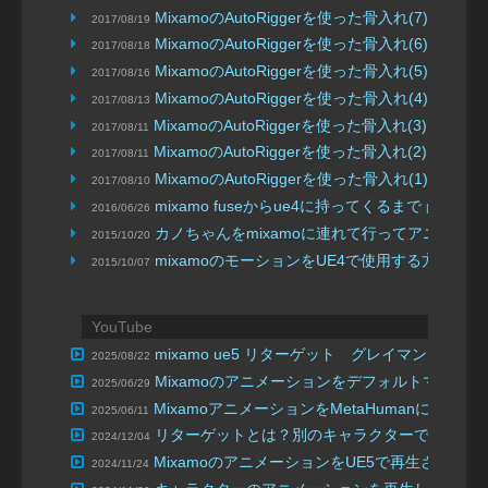
MixamoのAutoRiggerを使った骨入れ(7) Uni
2017/08/19
MixamoのAutoRiggerを使った骨入れ(6
2017/08/18
MixamoのAutoRiggerを使った骨入れ(5
2017/08/16
MixamoのAutoRiggerを使った骨入れ(4) ア
2017/08/13
MixamoのAutoRiggerを使った骨入れ(3)
2017/08/11
| 妹でもわ
MixamoのAutoRiggerを使った骨入れ(2)
2017/08/11
| 妹でもわ
MixamoのAutoRiggerを使った骨入れ(1)
2017/08/10
| 妹でもわ
mixamo fuseからue4に持ってくるまで
2016/06/26
| kenichi ta
カノちゃんをmixamoに連れて行ってアニメー
2015/10/20
mixamoのモーションをUE4で使用する方法と注
2015/10/07
YouTube
mixamo ue5 リターゲット グレイマンを置き
2025/08/22
Mixamoのアニメーションをデフォルトマネキンに適
2025/06/29
MixamoアニメーションをMetaHumanに適用
2025/06/11
リターゲットとは？別のキャラクターでアニメ
2024/12/04
MixamoのアニメーションをUE5で再生させてみよう
2024/11/24