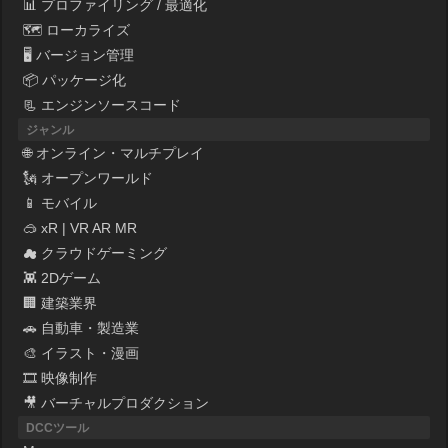
📊 プロファイリング / 最適化
🗺 ローカライズ
🖥 バージョン管理
📦 パッケージ化
📃 エンジンソースコード
ジャンル
🌐 オンライン・マルチプレイ
🗽 オープンワールド
📱 モバイル
🥽 xR | VR AR MR
☁ クラウドゲーミング
👾 2Dゲーム
🏢 建築業界
🚗 自動車・製造業
🎨 イラスト・漫画
🎞 映像制作
🎥 バーチャルプロダクション
DCCツール