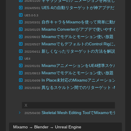
キャラクターのアニメーションを再生してみよう!
2024/11/20
UE5.4の自動リターゲットが神アプデだって！
2024/05/01
UE5.0-5.3
自作キャラをMixamoを使って簡単に動かして
2023/03/31
Mixamo Converterがアプデで使いやすくなっ
2023/01/25
Mixamoでモデルとモーション使い放題！
2022/06/22
| 九里江
MixamoでもデフォルトのControl RigによるFo
2022/05/27
新しくなったリターゲットの方法を解説（Mixamo ⇒
2022/04/11
UE4
MixamoアニメーションをUE4標準スケルトンで使える
2022/01/31
Mixamoでモデルとモーション使い放題！
2021/08/13
| 九里江
In Place未対応のMixamoアニメーションに
2021/04/09
異なるスケルトン間でのリターゲット -Mixam
2021/03/30
X
Skeletal Mesh Editing ToolでM
2025/04/30
Mixamo → Blender → Unreal Engine