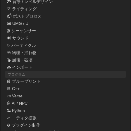
🏞 背景 / レベルデザイン
💡 ライティング
📬 ポストプロセス
🖼 UMG / UI
🎬 シーケンサー
🔊 サウンド
✨ パーティクル
🪅 物理・揺れ物
💣 崩壊・破壊
📥 インポート
プログラム
📘 ブループリント
📔 C++
📜 Verse
🤖 AI / NPC
🐍 Python
📈 エディタ拡張
⚙ プラグイン制作