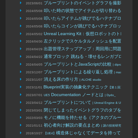
ブループリントのイベントグラフを撮影する
2023/06/01
| U
叩いた時の状態でアイテムが切り替わるハテナ
2024/05/08
叩いたらアイテムが跳びでるハテナブロック
2024/05/08
| 
叩いたらコインが跳びでるハテナブロック
2024/05/08
| よっ
Unreal Learning Kit：仮想ロボットのトレ
2024/05/02
左クリックでスケルタルメッシュを配置するビ
2024/04/30
出題管理ステップアップ：周回用に問題を復活
2024/04/29
通常ブロック 跳ねる・壊せるレンガブロックを
2024/04/22
ブループリントとJavaScriptの比較
2024/04/05
| dipross
ブループリントによる繰り返し処理
2023/12/07
| massie progra
消える床の作り方
2023/11/07
| ALCHE studio
Blueprint実装の抽象化テクニック
2023/11/01
【第１回】| ALCHE st
Documentation ノードとは
2023/07/01
UE5
| Dydo_
ブループリントについて
2023/04/12
| Unreal Engine & UEFN 学習帳
閉じてしまったイベントグラフのタブを再表示
2023/03/01
モノに機能を持たせる（アクタのブループリン
2022/03/03
初心者向け解説の要点まとめ
2021/01/11
| 謎の技術研究部
構造体じゃなくてデータを持っているだ
2018/10/27
【UE4】