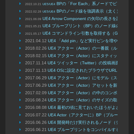
BPの「For Each」系ノードでピン接続
2022.10.21
UE5/UE4
BPのノード線を強調表示（太く）したまま
2022.02.28
UE5/UE4
UE4 Arrow Component の矢印の長さを設定する（A
2021.06.09
UE4 ブループリント（BP）のノード線の中間に矢印を表示し
2021.05.21
UE4 コマンドライン引数を取得する（Get Comman
2021.05.17
2021.04.12
UE4 「Add pin」など実行ピンを増やせるノードでピンの
2018.02.26
UE4 アクター（Actor）の一番親（ルート）のコ
2018.02.15
UE4 アクター（Actor）にスタティックメッシュコン
2017.11.14
UE4 ツイッター（Twitter）の投稿画面を
2017.11.13
UE4 OSに設定されたブラウザでURLを開く（La
2017.06.29
UE4 アクター（Actor）にモデル（スケルタルメ
2017.06.29
UE4 アクター（Actor）アセットを新しく作
2017.02.09
UE4 アクター（Actor）の中のコンポーネントを取得
2016.08.24
UE4 アクター（Actor）のサイズの取得（Get Ac
2016.08.08
UE4 最初の頃に見ておいたほうがよさそうな
2016.07.22
UE4 Actor（アクターに）BP（ブループリ
2016.06.26
UE4 開発時だけ実行されるノード（デベロ
2016.06.21
UE4 ブループリントをコンパイルする