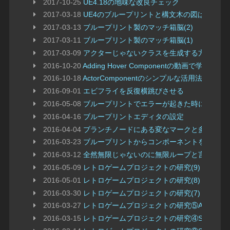
2017-10-25
UE4.18の地味な改良チェック
2017-03-18
UE4のブループリントと構文木の図はよく似
2017-03-13
ブループリント製のマッチ箱脳(2)
2017-03-11
ブループリント製のマッチ箱脳(1)
2017-03-09
アクターじゃないクラスを生成する方法
2016-10-20
Adding Hover Componentの動画で学習
2016-10-18
ActorComponentのシンプルな活用法
2016-09-01
エビフライを反復横跳びさせる
2016-05-08
ブループリントでエラーが起きた時にすぐ止
2016-04-16
ブループリントエディタの設定
2016-04-04
ブランチノードにある変なマークと多言語エ
2016-03-23
ブループリントからコンポーネントを追加す
2016-03-12
全然無限じゃないのに無限ループと言われる
2016-05-09
レトロゲームプロジェクトの研究(9) インベーダーゲ
2016-05-01
レトロゲームプロジェクトの研究(8) 2Dレーシン
2016-03-30
レトロゲームプロジェクトの研究(7) サイコロこ
2016-03-27
レトロゲームプロジェクトの研究⑤Asteroids
2016-03-15
レトロゲームプロジェクトの研究④Sokoban