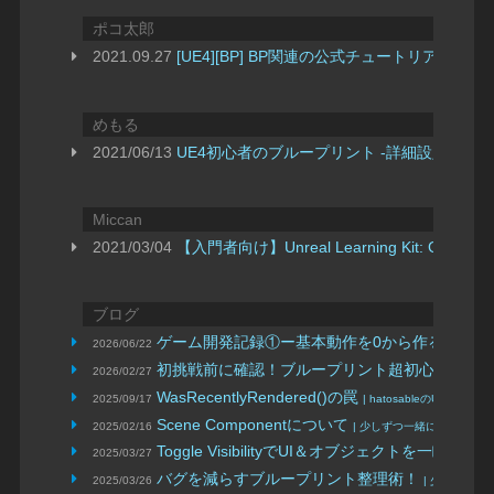
ポコ太郎
2021.09.27
[UE4][BP] BP関連の公式チュートリアル
めもる
2021/06/13
UE4初心者のブループリント -詳細設定-
Miccan
2021/03/04
【入門者向け】Unreal Learning Kit: Gam
ブログ
ゲーム開発記録①ー基本動作を0から作るー
2026/06/22
| Hiro
初挑戦前に確認！ブループリント超初心者入門
2026/02/27
|
WasRecentlyRendered()の罠
2025/09/17
| hatosableのUE備忘録
Scene Componentについて
2025/02/16
| 少しずつ一緒に勉強しよう
Toggle VisibilityでUI＆オブジェクトを一瞬で
2025/03/27
バグを減らすブループリント整理術！
2025/03/26
| 少しずつ一