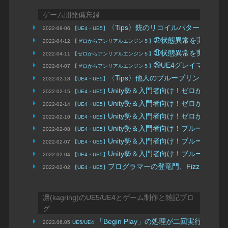
ゲーム開発備忘録
〈Tips〉銃のリコイルパターン（
2022-09-06
【UE4・UE5】
㉜状態異常を実装しよ
2022-04-12
【ゼロからアンリアルエンジン５】
㉛状態異常を実装しよ
2022-04-11
【ゼロからアンリアルエンジン５】
㉙UE4グレイマンをU
2022-04-07
【ゼロからアンリアルエンジン５】
〈Tips〉他人のブループリントと仲
2022-02-18
【UE4・UE5】
Unity勢＆入門者向け！ゼロから
2022-02-15
【UE4・UE5】
Unity勢＆入門者向け！ゼロから
2022-02-14
【UE4・UE5】
Unity勢＆入門者向け！ゼロから
2022-02-10
【UE4・UE5】
Unity勢＆入門者向け！ブループ
2022-02-08
【UE4・UE5】
Unity勢＆入門者向け！ブループ
2022-02-07
【UE4・UE5】
Unity勢＆入門者向け！ブループ
2022-02-04
【UE4・UE5】
プログラマーの登竜門、FizzBuz
2022-02-02
【UE4・UE5】
凛(kagring)のUE5/UE4とゲーム制作と雑記ブロ
グ
「Begin Play」の処理が二回実行されてしまう
2023.06.05
UE5/UE4