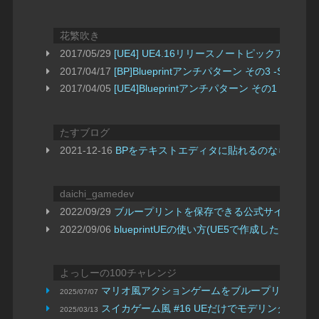
花繁吹き
2017/05/29
[UE4] UE4.16リリースノートピックアップ
2017/04/17
[BP]Blueprintアンチパターン その3 -Select+Se
2017/04/05
[UE4]Blueprintアンチパターン その1 -IsVali
たすブログ
2021-12-16
BPをテキストエディタに貼れるのならテキス
daichi_gamedev
2022/09/29
ブループリントを保存できる公式サイトを紹介(Epic D
2022/09/06
blueprintUEの使い方(UE5で作成したブ
よっしーの100チャレンジ
マリオ風アクションゲームをブループリントだ
2025/07/07
スイカゲーム風 #16 UEだけでモデリング
2025/03/13