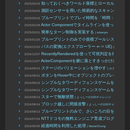
知っておくべきワールド座標とローカル座標に
2025/03/16
測距センサーを用いた簡易的なスキャン、Node-
2025/04/04
ブループリントでプレイ時間を「時間：分：秒
2025/03/16
Actor Componentでタイムラインを使ってみる
2025/02/28
|
簡単なターン制御を実装する
2025/02/01
| tukanpo
ブループリントのみで小規模プールシステムを
2025/01/26
パスの変換(エクスプローラー ⇐⇒ UE)
2024/12/20
| akoto
RecentlyRenderedを使って可視判定を行う
2024/12/07
（UE5版
ActorComponentを腑に落とすきっかけの話
2024/12/07
| 麻
ステージのバリエーションを増やす
2024/09/10
| カクカクワーク
ボタンをHover中にオブジェクトのプレビュー
2024/08/31
シンプルなタワーディフェンスゲームを作る 準
2024/08/16
シンプルなタワーディフェンスゲームを作る
2024/08/14
| 
スターで無敵状態
2024/08/14
| よっしーの100チャレンジ
ブロック越しに間接攻撃
2024/08/14
| よっしーの100チャレンジ
ブループリントのみで、さいころの目を判定し
2024/08/13
NTTドコモの無料エンジニア育成プログラム体
2024/07/24
経過時間を利用した処理
2024/06/30
| NameChung