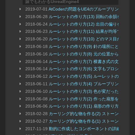
妹でもわかるUnrealEngine4
2019-07-01
AtCoderの問題をUE4のブループリントで
2018-06-28
ルーレットの作り方(13) 回転の余韻を残す
2018-06-24
ルーレットの作り方(12) 出目の偏りをなくす
2018-06-23
ルーレットの作り方(11) 結果が均等であ
2018-06-20
ルーレットの作り方(10) どのマス目が出る
2018-06-18
ルーレットの作り方(9) 針の場所にとまった
2018-06-16
ルーレットの作り方(8) 元の位置からどれだ
2018-06-14
ルーレットの作り方(7) 横書き式の文字盤
2018-06-14
ルーレットの作り方(6) 文字もプロシージャ
2018-06-12
ルーレットの作り方(5) ルーレットの着色
2018-06-11
ルーレットの作り方(4) ブループリントでマ
2018-06-10
ルーレットの作り方(3) 色が変だったのは
2018-06-08
ルーレットの作り方(2) 作った扇形を円にな
2018-06-06
ルーレットの作り方(1) 扇形の作り方
2018-02-28
カーリング的な物を作る(2) ストーンを曲げ
2018-02-27
カーリング的な物を作る(1) ストーンを動か
2017-11-19
動的に作成したコンポーネントの詳細をエデ