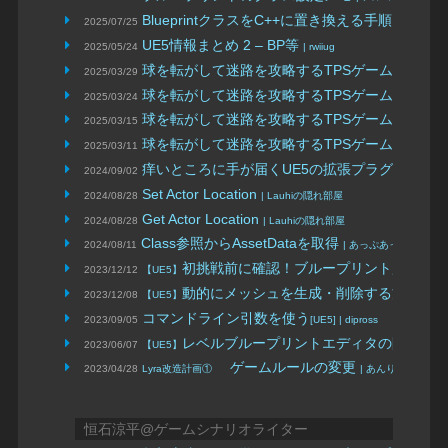
BlueprintクラスをC++に置き換える手順につい
2025/07/25
UE5情報まとめ 2 – BP等
2025/05/24
| rwiiug
球を転がして迷路を攻略するTPSゲームを作る(4)
2025/03/29
球を転がして迷路を攻略するTPSゲームを作る(3
2025/03/24
球を転がして迷路を攻略するTPSゲームを作る(2
2025/03/15
球を転がして迷路を攻略するTPSゲームを作る(
2025/03/11
痒いところに手が届くUE5の拡張プラグイン「U
2024/09/02
Set Actor Location
2024/08/28
| Lauhiの隠れ部屋
Get Actor Location
2024/08/28
| Lauhiの隠れ部屋
Class参照からAssetDataを取得
2024/08/11
| あっぷあっぷブログ
初挑戦前に確認！ブループリント超初心
2023/12/12
【UE5】
動的にメッシュを生成・削除する方法
2023/12/08
【UE5】
| 
コマンドライン引数を使う
2023/09/05
[UE5] | dipross
レベルブループリントエディタの開き方
2023/06/07
【UE5】
|
ゲームルールの変更
2023/04/28
Lyra改造計画①
| あんりあ！
恒石涼平@ゲームシナリオライター