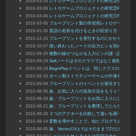
2016-03-14
レトロゲームプロジェクトの研究③Snake編
2016-03-08
レトロゲームプロジェクトの研究②Pong編
2016-03-06
レトロゲームプロジェクトの研究①PongGam
2016-03-05
ブループリント製の学習用レトロゲームプロ
2016-01-30
英語の名前を付けるときの区切り方
2015-12-15
ブループリントを実行するのにかかる時間を
2015-10-07
使い終わったノードの出力ピンを別のイベン
2015-09-20
複数の線がつながる入力ピンの謎（謎のまま
2015-09-19
Selfノードはそのクラスではなく個別のイン
2015-09-18
BeginPlayイベントは、同じクラスのア
2015-09-10
ターン制ストラテジーゲームの中身をちょっ
2015-09-09
ブループリントのイベントが発生する順番
2015-08-30
妹、お気に入りの追加方法をもう１つ見つけ
2015-08-28
妹、ブループリントをお気に入りにしたい
2015-08-21
妹、ブループリントを整理してたらサムネイ
2015-08-20
２つのアクターを比較して違いを調べる
2015-08-14
変数を増やすことで、似たプログラムを同じ
2015-08-05
妹、VectorのXとYはそのままでZだけ変えた