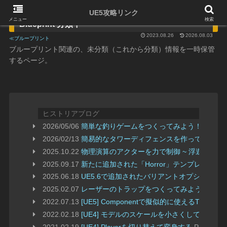
UE5攻略リンク
メニュー
検索
Blueprint 分類中
2023.08.26
2026.08.03
≪ブループリント
ブループリント関連の、未分類（これから分類）情報を一時保管
するページ。
ヒストリアブログ
2026/05/06
簡単な釣りゲームをつくってみよう！ その１
2026/02/13
簡易的なタワーディフェンスを作ってみよう
2025.10.22
物理演算のアクターを力で制御 ~ 浮遊ロボッ
2025.09.17
新たに追加された「Horror」テンプレート
2025.06.18
UE5.6で追加されたバリアントオプション「C
2025.02.07
レーザーのトラップをつくってみよう
2022.07.13
[UE5] Componentで擬似的に使えるTimeli
2022.02.18
[UE4] モデルのスケールを小さくして、氷
2021.02.19
[UE4] Playerを切り替えて変身する
PlayerCont