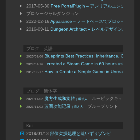
2017-05-30
Free PortalPlugin – アンリアルエ
プロシージャルダンジョン
2022-02-16
Apparance – ノードベースでプロシージャ
2016-09-11
Dungeon Architect – レベルデザ
ブログ 英語
Blueprints Best Practices: Inheritance, Compos
2025/08/06
I created a Steam Game in 60 hours using Bluepr
2024/01/16
How to Create a Simple Game in Unreal Engine
2017/08/17
ブログ 簡体字
魔方生成和旋转
ルービックキューブ B
2021/11/02
| 砥才人
蓝图功能记录
ブループリント
2021/11/02
| 砥才人
Kai
2019/01/13
部位欠損処理と這いずりゾンビ