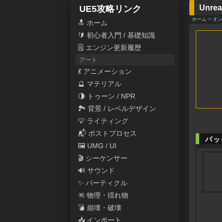
Unrea
UE5攻略リンク
ホーム
>
オ
🔝 ホーム
🔰 初心者入門 / 基礎知識
🗒 エンジン更新履歴
アート
💃 アニメーション
🔮 マテリアル
🌗 トゥーン / NPR
🏞 背景 / レベルデザイン
💡 ライティング
📬 ポストプロセス
パッ
🖼 UMG / UI
🎬 シーケンサー
🔊 サウンド
✨ パーティクル
🪅 物理・揺れ物
💣 崩壊・破壊
📥 インポート