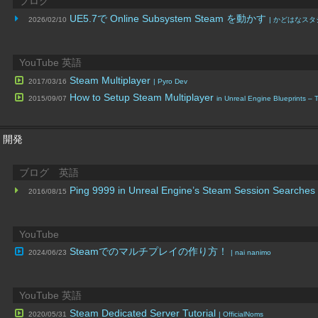
ブログ
UE5.7で Online Subsystem Steam を動かす
2026/02/10
| かどはなス
YouTube 英語
Steam Multiplayer
2017/03/16
| Pyro Dev
How to Setup Steam Multiplayer
2015/09/07
in Unreal Engine Blueprints – 
+ 開発
ブログ 英語
Ping 9999 in Unreal Engine’s Steam Session Searche
2016/08/15
YouTube
Steamでのマルチプレイの作り方！
2024/06/23
| nai nanimo
YouTube 英語
Steam Dedicated Server Tutorial
2020/05/31
| OfficialNoms