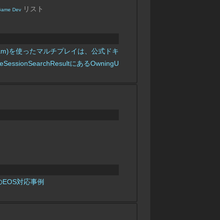
リスト
 Game Dev
bsystem Steam)を使ったマルチプレイは、公式ドキュメント通りに設定し
FOnlineSessionSearchResultにあるOwningUserNameが文字化け
のEOS対応事例