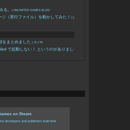
てみる。
| UNLIMITED GAMES BLOG
たパッケージ（実行ファイル）を動かしてみた！
| ぼっちプログラマのメモ
手順をまとめました
| ポジTA
a’ failed で起動しない！ というのがありまして、
| リョウ
 Games on Steam
me developers and publishers build their