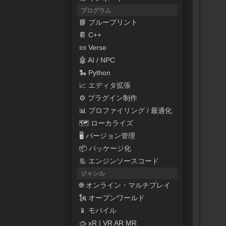
プログラム
📘 ブループリント
📔 C++
📜 Verse
🤖 AI / NPC
🐍 Python
📈 エディタ拡張
⚙ プラグイン制作
📊 プロファイリング / 最適化
🗺 ローカライズ
🖥 バージョン管理
📦 パッケージ化
📃 エンジンソースコード
ジャンル
🌐 オンライン・マルチプレイ
🗽 オープンワールド
📱 モバイル
🥽 xR | VR AR MR