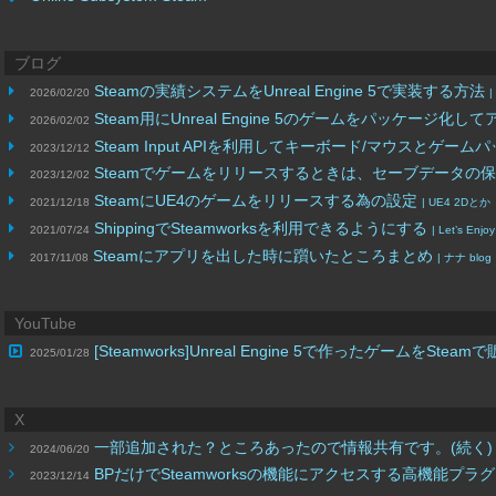
ブログ
Steamの実績システムをUnreal Engine 5で実装する方法
2026/02/20
Steam用にUnreal Engine 5のゲームをパッケージ
2026/02/02
Steam Input APIを利用してキーボード/マウスと
2023/12/12
Steamでゲームをリリースするときは、セーブデータの保存
2023/12/02
SteamにUE4のゲームをリリースする為の設定
2021/12/18
| UE4 2Dとか
ShippingでSteamworksを利用できるようにする
2021/07/24
| Let’s Enjo
Steamにアプリを出した時に躓いたところまとめ
2017/11/08
| ナナ blog
YouTube
[Steamworks]Unreal Engine 5で作ったゲ
2025/01/28
X
一部追加された？ところあったので情報共有です。(続く
2024/06/20
BPだけでSteamworksの機能にアクセスする高機能プラグイン
2023/12/14