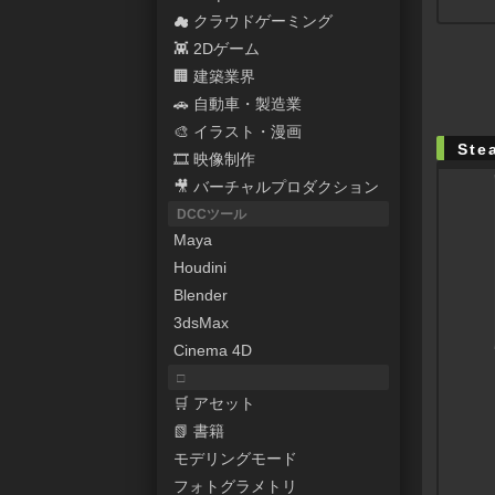
☁ クラウドゲーミング
👾 2Dゲーム
🏢 建築業界
🚗 自動車・製造業
🎨 イラスト・漫画
Ste
🎞 映像制作
🎥 バーチャルプロダクション
DCCツール
Maya
Houdini
Blender
3dsMax
Cinema 4D
□
🛒 アセット
📗 書籍
モデリングモード
フォトグラメトリ