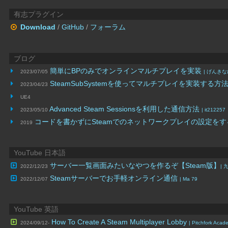
有志プラグイン
Download
/
GitHub
/
フォーラム
ブログ
簡単にBPのみでオンラインマルチプレイを実装
2023/07/05
| げんき
SteamSubSystemを使ってマルチプレイを実装する方
2023/04/23
UE4
Advanced Steam Sessionsを利用した通信方法
2023/05/10
| it212257
コードを書かずにSteamでのネットワークプレイの設定を
2019
YouTube 日本語
サーバー一覧画面みたいなやつを作るぞ【Steam版】
2022/12/23
|
Steamサーバーでお手軽オンライン通信
2022/12/07
| Ma 79
YouTube 英語
How To Create A Steam Multiplayer Lobby
2024/09/12-
| Pitchfork Acad