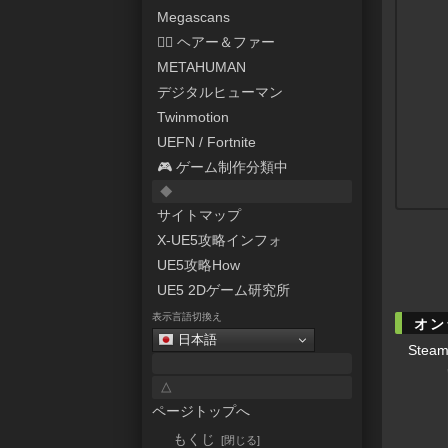
Megascans
💇‍♀️ ヘアー＆ファー
METAHUMAN
デジタルヒューマン
Twinmotion
UEFN / Fortnite
🎮 ゲーム制作分類中
◆
サイトマップ
X-UE5攻略インフォ
UE5攻略How
UE5 2Dゲーム研究所
表示言語切換え
オン
日本語
Ste
△
ページトップへ
もくじ