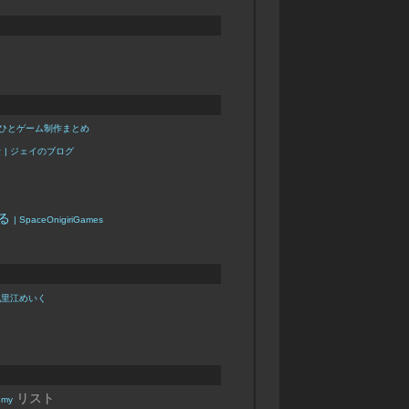
なひとゲーム制作まとめ
法
| ジェイのブログ
する
| SpaceOnigiriGames
 九里江めいく
リスト
emy