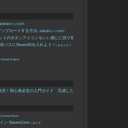
| 経験値0からのUE5
化してアップロードする方法
| 経験値0からのUE5
ゲームパッドのボタンアイコンをいい感じに切り替える
| Noro_usa
パスにSteamIDを入れよう！
| きゅぶろぐ
y Unreal Engine
ームをSteamで販売！初心者必見の入門ガイド 完成したゲームのアップロードと販
)
| KomeFukuro
 SteamCore
| おかず