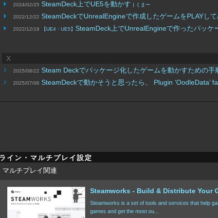
SteamDeck上でUE5を動かす
2024/02/25
| くまー
SteamDeckでUnrealEngineで作成したゲームをPLAYし
2022/12/22
SteamDeck上でUnrealEngineで作っ
2022/12/19
【UE4・UE5】
X
Steam Deckでパッケージ化したゲームを動かすための
2025/08/22
SteamDeckで動かそうと思ったら、 Plugin ‘OodleDat
2025/07/06
ライン・マルチプレイ設定
am マルチプレイ関連
Steamworks - Build & Distribute Your
Steamworks is a set of tools and services that help ga
games and get the most ou...