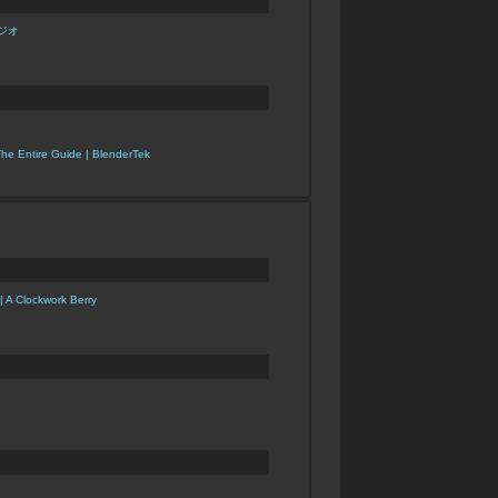
タジオ
The Entire Guide | BlenderTek
s
| A Clockwork Berry