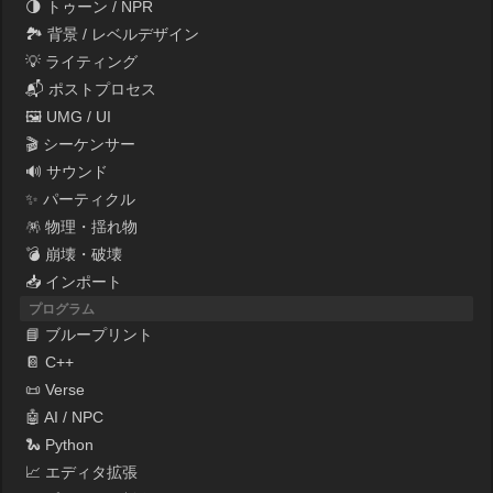
🌗 トゥーン / NPR
🏞 背景 / レベルデザイン
💡 ライティング
📬 ポストプロセス
🖼 UMG / UI
🎬 シーケンサー
🔊 サウンド
✨ パーティクル
🪅 物理・揺れ物
💣 崩壊・破壊
📥 インポート
プログラム
📘 ブループリント
📔 C++
📜 Verse
🤖 AI / NPC
🐍 Python
📈 エディタ拡張