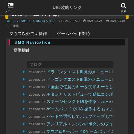
UE5攻略リンク
メニュー
検索
UMG ゲームパッド操作
2025.02.25
2026.01.05
ホーム
>
UMG・UI
>
UMGインプット
> UGMゲームパ
ッド操作
マウス以外でUI操作 - ゲームパッド対応
UMG Navigation
標準機能
ブログ
ドラゴンクエストIII風のメニューUIをキーボ
2026/03/02
ドラゴンクエストIII風のメニューUIをゲーム
2026/02/25
UI画面で任意のキーを矢印キーとして動かす
2026/02/10
|
ボタンとリストビューで疑似コンボボックス
2026/02/10
ステージセレクトUIを作る
2025/09/02
| シロナメクジ
ゲームパッドでUIを操作する
2025/08/25
| シロナメクジ
パッドで選択してポップアップもできるウィ
2025/08/23
アンリアルエンジンのボタンのフォーカスの
2025/02/21
マウス&キーボード&ゲームパッドに完全対応
2023/08/21