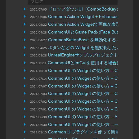
ブログ
ドロップダウンUI（ComboBoxKey）
2026/07/05
| Nanimonai
Common Action Widget + Enhanced Inpu
2026/05/06
Common Action Widgetで画像が表示されない
2025/05/22
CommonUIとGame PadのFace Button Bott
2025/04/28
CommonButtonBase を無効化する 3 つ
2025/04/27
ボタンなどの Widget を無効化したときに
2025/04/25
UnrealEngineサンプルプロジェクト「Cropout」
2025/03/28
CommonUIとImGuiを使用する場合に決定
2024/12/11
CommonUI の Widget の使い方 – CommonVisu
2024/10/18
CommonUI の Widget の使い方 – CommonHierar
2024/07/14
CommonUI の Widget の使い方 – CommonVid
2024/07/07
CommonUI の Widget の使い方 – CommonLo
2024/07/03
CommonUI の Widget の使い方 – CommonLaz
2024/07/02
CommonUI の Widget の使い方 – CommonLa
2024/07/01
CommonUI の Widget の使い方 – AnalogSlide
2024/06/30
CommonUI の Widget の使い方 – 一覧
2024/06/30
| K.Y
Common UIプラグインを使って簡単にキー
2023/03/15