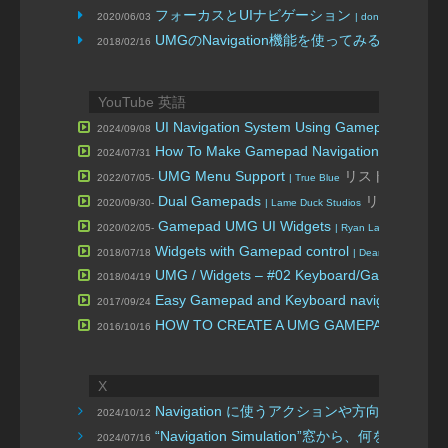
フォーカスとUIナビゲーション
2020/06/03
| donbutsu17
UMGのNavigation機能を使ってみる
2018/02/16
| ヒストリア
YouTube 英語
UI Navigation System Using Gamepad, Keyb
2024/09/08
How To Make Gamepad Navigation For Menu
2024/07/31
UMG Menu Support
リスト
2022/07/05-
| True Blue
Dual Gamepads
リスト
2020/09/30-
| Lame Duck Studios
Gamepad UMG UI Widgets
リスト
2020/02/05-
| Ryan Laley
Widgets with Gamepad control
2018/07/18
| Dean Ashford
UMG / Widgets – #02 Keyboard/Gamepad M
2018/04/19
Easy Gamepad and Keyboard navigation in
2017/09/24
HOW TO CREATE A UMG GAMEPAD MENU
2016/10/16
|
X
Navigation に使うアクションや方向のキ
2024/10/12
“Navigation Simulation”窓から
2024/07/16