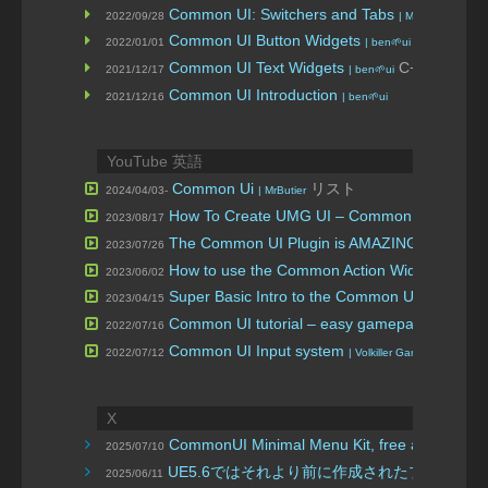
Common UI: Switchers and Tabs
2022/09/28
| Matt’s Game D
Common UI Button Widgets
C++
2022/01/01
| ben🌱ui
Common UI Text Widgets
C++
2021/12/17
| ben🌱ui
Common UI Introduction
2021/12/16
| ben🌱ui
YouTube 英語
Common Ui
リスト
2024/04/03-
| MrButier
How To Create UMG UI – Common UI Pause
2023/08/17
The Common UI Plugin is AMAZING! This is H
2023/07/26
How to use the Common Action Widget
2023/06/02
| Unreal
Super Basic Intro to the Common UI : Commo
2023/04/15
Common UI tutorial – easy gamepad UI
2022/07/16
| Isbush
Common UI Input system
2022/07/12
| Volkiller Games
X
CommonUI Minimal Menu Kit, free and open 
2025/07/10
UE5.6ではそれより前に作成されたプロジェク
2025/06/11