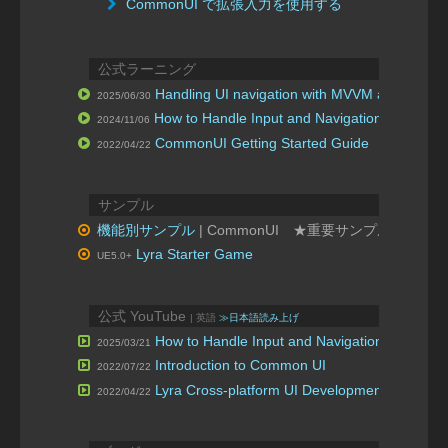
CommonUI で拡張入力を使用する
公式ラーニング
Handling UI navigation with MVVM and Commo
2025/06/30
How to Handle Input and Navigation in Unrea
2024/11/06
CommonUI Getting Started Guide
2022/04/22
サンプル
機能別サンプル
| CommonUI ★重要サンプル
Lyra Starter Game
UE5.0+
公式 YouTube
| 英語
≫日本語読み上げ
How to Handle Input and Navigation in Unrea
2025/03/21
Introduction to Common UI
2022/07/22
Lyra Cross-platform UI Development
2022/04/22
| Tech Talk 