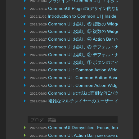
プラグイン「Common UI」：ボタンスタイ
2023/01/04
CommonUI Pluginの(デザイン的な)話
2022/12/14
| mushroom
Introduction to Common UI | Inside 
2022/11/02
Common UI お試し ⑤ 複数の Widget ~ Visibil
2022/10/29
Common UI お試し ⑤ 複数の Widget ~ Visibil
2022/10/28
Common UI お試し ④ Action Bar
2022/10/27
| You are done!
Common UI お試し ③ デフォルトナビゲーション (De
2022/10/27
Common UI お試し ② デフォルトナビゲーション (Def
2022/10/26
Common UI お試し ① ボタンのアイコンを
2022/10/25
Common UI : Common Action Widg
2022/09/04
Common UI : Common Button Base 
2022/08/25
Common UI : Common Action Widg
2022/07/23
Common UI の地味に面倒なPIEバグの対策
2022/06/03
| Mi
複雑なマルチレイヤーのユーザー インターフェース
2022/05/04
ブログ 英語
CommonUI Demystified: Focus, Input Routing,
2025/09/25
Common UI: Action Bar
2022/10/19
| Matt’s Game Dev Notebook