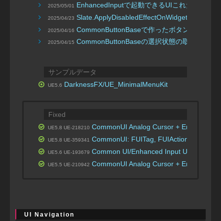
EnhancedInputで起動できるUIこれだわ
2025/05/01
Slate.ApplyDisabledEffectOnWidgets false
2025/04/23
| K.Y
CommonButtonBaseで作ったボタンのス
2025/04/16
CommonButtonBaseの選択状態の取得と上書
2025/04/15
サンプルデータ
DarknessFX/UE_MinimalMenuKit
UE5.6
Fixed
CommonUI Analog Cursor + Enhanced Inpu
UE5.8 UE-218210
CommonUI: FUITag, FUIActionTag variable
UE5.8 UE-359341
Common UI/Enhanced Input UI action bin
UE5.6 UE-193679
CommonUI Analog Cursor + Enhanced Input
UE5.5 UE-210942
UI Navigation