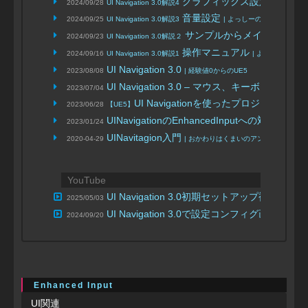
グラフィックス設定メニュ
2024/09/28
UI Navigation 3.0解説4
音量設定
2024/09/25
UI Navigation 3.0解説3
| よっしーの100チャレン
サンプルからメインメニュ
2024/09/23
UI Navigation 3.0解説２
操作マニュアル
2024/09/16
UI Navigation 3.0解説1
| よっしーの10
UI Navigation 3.0
2023/08/08
| 経験値0からのUE5
UI Navigation 3.0 – マウス、キ
2023/07/04
UI Navigationを使ったプロジェ
2023/06/28
【UE5】
UINavigationのEnhancedInputへの対応
2023/01/24
| Riti020
UINavitagion入門
2020-04-29
| おかわりはくまいのアンリアルなメモ
YouTube
UI Navigation 3.0初期セットアップ補習
2025/05/03
| よっ
UI Navigation 3.0で設定コンフィグ画
2024/09/20
Enhanced Input
UI関連