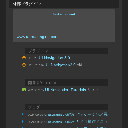
外部プラグイン
Just a moment...
www.unrealengine.com
プラグイン
UI Navigation 3.0
UE5.2+
UI Navigation2.0
old
UE4.27,5.0+
開発者YouTube
UI Navigation Tutorials
リスト
2023/07/03-
ブログ
パッケージ化と罠
2024/09/28
UI Navigation 3.0解説6
| よっしーの1
カメラ操作メニューと設定
2024/09/28
UI Navigation 3.0解説5