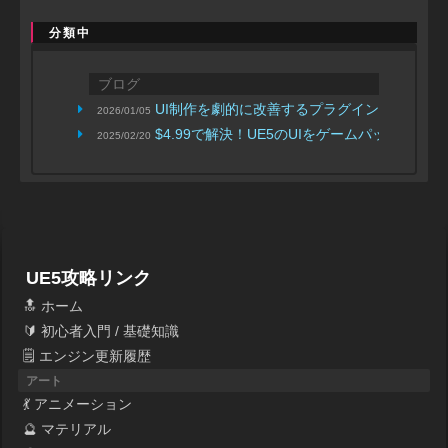
分類中
ブログ
UI制作を劇的に改善するプラグイン「Visual Widge
2026/01/05
$4.99で解決！UE5のUIをゲームパッド操
2025/02/20
UE5攻略リンク
🔝 ホーム
🔰 初心者入門 / 基礎知識
🗒 エンジン更新履歴
アート
💃 アニメーション
🔮 マテリアル