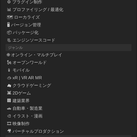
⚙ プラグイン制作
📊 プロファイリング / 最適化
🗺 ローカライズ
🖥 バージョン管理
📦 パッケージ化
📃 エンジンソースコード
ジャンル
🌐 オンライン・マルチプレイ
🗽 オープンワールド
📱 モバイル
🥽 xR | VR AR MR
☁ クラウドゲーミング
👾 2Dゲーム
🏢 建築業界
🚗 自動車・製造業
🎨 イラスト・漫画
🎞 映像制作
🎥 バーチャルプロダクション