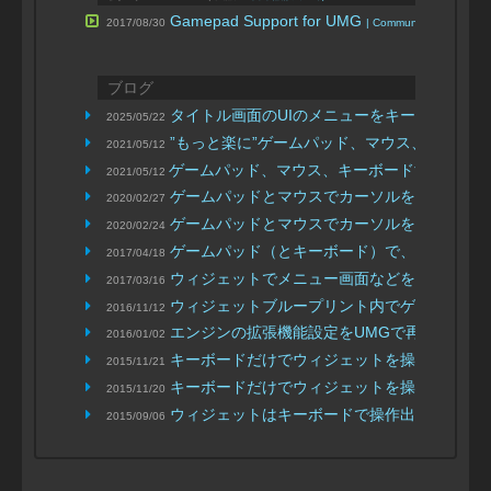
Gamepad Support for UMG
2017/08/30
| Community Led Trainin
ブログ
タイトル画面のUIのメニューをキーボードで
2025/05/22
”もっと楽に”ゲームパッド、マウス、キーボー
2021/05/12
ゲームパッド、マウス、キーボードすべてでU
2021/05/12
ゲームパッドとマウスでカーソルを動かす 《
2020/02/27
ゲームパッドとマウスでカーソルを動かす 《
2020/02/24
ゲームパッド（とキーボード）で、UMGのウ
2017/04/18
ウィジェットでメニュー画面などを作った際に
2017/03/16
ウィジェットブループリント内でゲームパッ
2016/11/12
エンジンの拡張機能設定をUMGで再現してみ
2016/01/02
キーボードだけでウィジェットを操作する・
2015/11/21
キーボードだけでウィジェットを操作する
2015/11/20
| 
ウィジェットはキーボードで操作出来るのか
2015/09/06