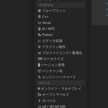
プログラム
📘 ブループリント
📔 C++
📜 Verse
🤖 AI / NPC
🐍 Python
📈 エディタ拡張
⚙ プラグイン制作
📊 プロファイリング / 最適化
🗺 ローカライズ
🖥 バージョン管理
📦 パッケージ化
📃 エンジンソースコード
ジャンル
🌐 オンライン・マルチプレイ
🗽 オープンワールド
📱 モバイル
🥽 xR | VR AR MR