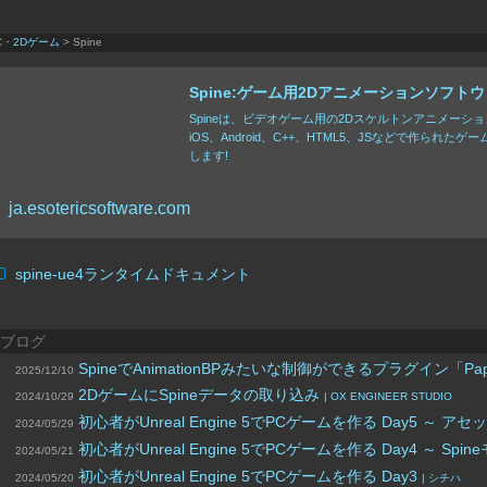
C・
2Dゲーム
> Spine
Spine:ゲーム用2Dアニメーションソフト
Spineは、ビデオゲーム用の2Dスケルトンアニメーションソ
iOS、Android、C++、HTML5、JSなどで作られ
します!
ja.esotericsoftware.com
spine-ue4ランタイムドキュメント
ブログ
SpineでAnimationBPみたいな制御ができるプラグイン「Pape
2025/12/10
2DゲームにSpineデータの取り込み
2024/10/29
| OX ENGINEER STUDIO
初心者がUnreal Engine 5でPCゲームを作る Day5 ～ 
2024/05/29
初心者がUnreal Engine 5でPCゲームを作る Day4 ～ S
2024/05/21
初心者がUnreal Engine 5でPCゲームを作る Day3
2024/05/20
| シチハ