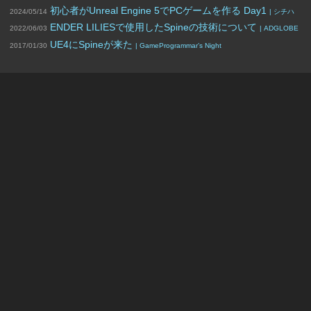
初心者がUnreal Engine 5でPCゲームを作る Day1
2024/05/14
| シチハ
ENDER LILIESで使用したSpineの技術について
2022/06/03
| ADGLOBE
UE4にSpineが来た
2017/01/30
| GameProgrammar’s Night