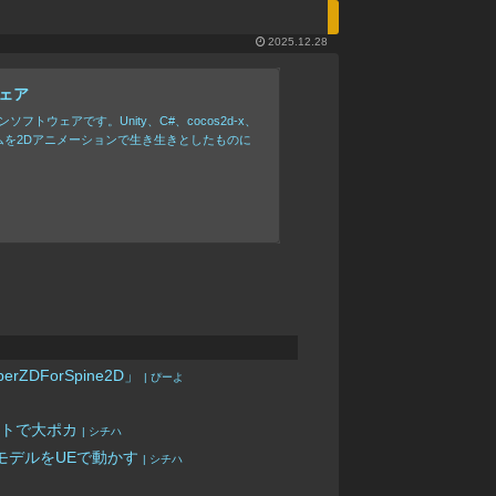
2025.12.28
ウェア
フトウェアです。Unity、C#、cocos2d-x、
たゲームを2Dアニメーションで生き生きとしたものに
rZDForSpine2D」
| ぴーよ
アセットで大ポカ
| シチハ
pineモデルをUEで動かす
| シチハ