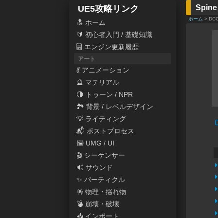
Spine
UE5攻略リンク
ホーム
> DC
🔝 ホーム
🔰 初心者入門 / 基礎知識
🗒 エンジン更新履歴
アート
💃 アニメーション
🔮 マテリアル
🌗 トゥーン / NPR
🏞 背景 / レベルデザイン
💡 ライティング
📬 ポストプロセス
🖼 UMG / UI
🎬 シーケンサー
🔊 サウンド
✨ パーティクル
🪅 物理・揺れ物
💣 崩壊・破壊
📥 インポート