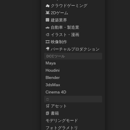
☁ クラウドゲーミング
👾 2Dゲーム
🏢 建築業界
🚗 自動車・製造業
🎨 イラスト・漫画
🎞 映像制作
🎥 バーチャルプロダクション
DCCツール
Maya
Houdini
Blender
3dsMax
Cinema 4D
□
🛒 アセット
📗 書籍
モデリングモード
フォトグラメトリ