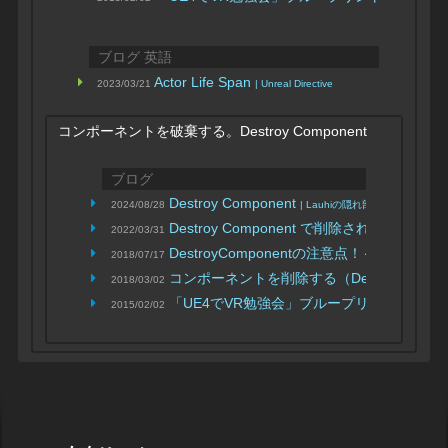
ブログ 英語
Actor Life Span
2023/03/21
| Unreal Directive
コンポーネントを破棄する。Destroy Component
ブログ
Destroy Component
2024/08/28
| Lauhiの隠れ部屋
Destroy Component で削除されない場合
2022/03/31
| 
DestroyComponentの注意点！～なぜDe
2018/07/17
コンポーネントを削除する（Destroy Compo
2018/03/02
「UE4でVR勉強会」ブループリント入門補足と応用編そ
2015/02/02