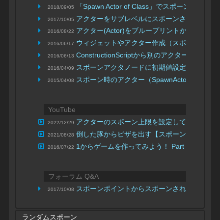
「Spawn Actor of Class」でスポーンさせるサ
2018/09/05
アクターをサブレベルにスポーンさせる方法
2017/10/05
|
アクター(Actor)をブループリントから生成する（Spa
2016/08/22
ウィジェットやアクター作成（スポーン）時に変数
2016/06/17
ConstructionScriptから別のアクターをス
2016/06/13
スポーンアクタノードに初期値設定用のピン
2016/04/09
スポーン時のアクター（SpawnActor）に引
2015/04/08
YouTube
アクターのスポーン上限を設定してみよう！
2022/12/29
倒した豚からピザを出す【スポーンアクター/
2021/08/28
1からゲームを作ってみよう！ Part 3 弾
2016/07/22
フォーラム Q&A
スポーンポイントからスポーンされるアクタ
2017/10/08
ランダムスポーン