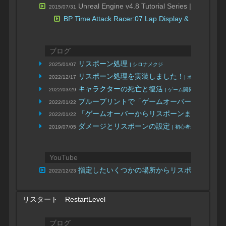
Unreal Engine v4.8 Tutorial Series 
2015/07/31
BP Time Attack Racer:07 Lap Display & Respawn 
ブログ
リスポーン処理
2025/01/07
| シロナメクジ
リスポーン処理を実装しました！
2022/12/17
| オレンジ
キャラクターの死亡と復活
2022/03/29
| ゲーム開発備忘録
ブループリントで「ゲームオーバーからリス
2022/01/22
「ゲームオーバーからリスポーンまでの流れ
2022/01/22
ダメージとリスポーンの設定
2019/07/05
| 初心者から画像制作
YouTube
指定したいくつかの場所からリスポーンさせ
2022/12/23
リスタート RestartLevel
ブログ