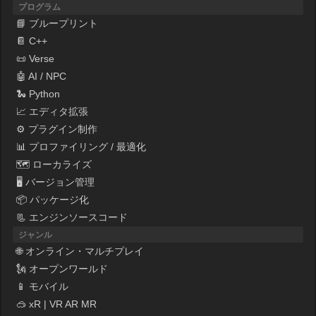
プログラム
📘 ブループリント
📔 C++
📜 Verse
🤖 AI / NPC
🐍 Python
📈 エディタ拡張
⚙ プラグイン制作
📊 プロファイリング / 最適化
🗺 ローカライズ
🖥 バージョン管理
📦 パッケージ化
📃 エンジンソースコード
ジャンル
🌐 オンライン・マルチプレイ
🗽 オープンワールド
📱 モバイル
🥽 xR | VR AR MR