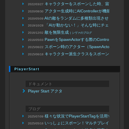
キャラクターをスポーンした時、宙に浮く場
2022/03/27
アクター生成時にAIControllerが機能しな
2020/08/30
AIの敵をランダムに多種類出現させる小ネタ
2020/05/09
| 
「AIが動かない！」そんな時にチェックする
2019/10/28
敵を無限生成
2016/12/02
| シヴァのブログ
PawnをSpawnActorする際のController
2016/05/03
スポーン時のアクター（SpawnActor）が
2015/06/22
キャラクター派生クラスをスポーンすると動
2015/06/18
PlayerStart
ドキュメント
Player Start アクタ
ブログ
様々な状況でPlayerStartTagを活用する
2025/07/09
| ヒスト
いっしょにスポーン！マルチプレイで同じ場
2025/05/16