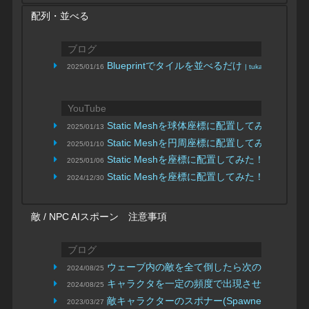
配列・並べる
ブログ
Blueprintでタイルを並べるだけ
2025/01/16
| tukanpo
YouTube
Static Meshを球体座標に配置してみた！（その
2025/01/13
Static Meshを円周座標に配置してみた！（その3
2025/01/10
Static Meshを座標に配置してみた！（その2・
2025/01/06
Static Meshを座標に配置してみた！（その1・
2024/12/30
敵 / NPC AIスポーン 注意事項
ブログ
ウェーブ内の敵を全て倒したら次のウェーブ
2024/08/25
キャラクタを一定の頻度で出現させる
2024/08/25
| カクカ
敵キャラクターのスポナー(Spawner)を作る
2023/03/27
|