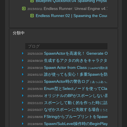
Blueprint Quickshot:04 Spawning Physics Actors
Endless Runner: Unreal Engine v4.7 Tuto
2015/03/11
Endless Runner:02 | Spawning the Course
分類中
ブログ
SpawnActorを高速化！ Generate Optimized B
2025/10/29
生成するアクタの向きをキャラクター進行方
2024/09/19
Spawn Actor from Class
2024/09/19
| Lauhiの隠れ部屋
誰が使っても安心！多重Spawnを防ぐ実装に
2024/01/10
SpawnActor時の警告ログ
2023/10/23
| あっぷあっぷブログ
Enum型とSelectノードを使ってClassやObj
2023/05/30
オリジナルのBPがスポーンしない原因と解決
2023/05/04
スポーンして動く的を作った時に詰まったこ
2022/11/23
なぜかスポーンに失敗する場合
2022/03/27
| うどん開発
FStringからブループリントをSpawnする
2021/08/08
| akot
Spawn/SubLevel操作時のBeginPlay/EndPla
2019/09/08