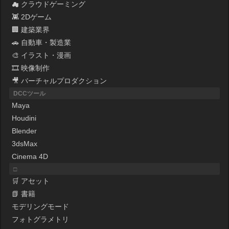
☁ クラウドゲーミング
👾 2Dゲーム
🏢 建築業界
🚗 自動車・製造業
🎨 イラスト・漫画
🎞 映像制作
🎥 バーチャルプロダクション
DCCツール
Maya
Houdini
Blender
3dsMax
Cinema 4D
□
🛒 アセット
📗 書籍
モデリングモード
フォトグラメトリ