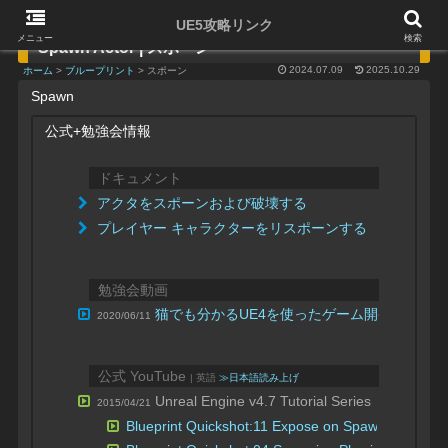
UE5攻略リンク
メニュー
検索
Spawn Actor | スポーン
2024.07.09
2025.10.29
ホーム
>
ブループリント
> スポーン
Spawn
公式+勉強会情報
ドキュメント
アクタをスポーンおよび破壊する
プレイヤー キャラクターをリスポーンする
勉強会動画
猫でも分かるUE4を使ったゲーム開発 超初級編 
2020/06/11
公式 YouTube
| 英語
≫日本語読み上げ
Unreal Engine v4.7 Tutorial Series
2015/04/21
Blueprint Quickshot:11 Expose on Spawn