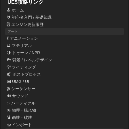
UE5攻略リンク
🔝 ホーム
🔰 初心者入門 / 基礎知識
🗒 エンジン更新履歴
アート
💃 アニメーション
🔮 マテリアル
🌗 トゥーン / NPR
🏞 背景 / レベルデザイン
💡 ライティング
📬 ポストプロセス
🖼 UMG / UI
🎬 シーケンサー
🔊 サウンド
✨ パーティクル
🪅 物理・揺れ物
💣 崩壊・破壊
📥 インポート