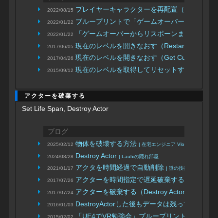
プレイヤーキャラクターを再配置（リスポーン）する（Restart P
2022/08/15
ブループリントで「ゲームオーバーからリス
2022/01/22
「ゲームオーバーからリスポーンまでの流れ
2022/01/22
現在のレベルを開きなおす（Restart Game）
2017/06/05
現在のレベルを開きなおす（Get Current Level 
2017/04/26
現在のレベルを取得してリセットする→Restar
2015/09/12
アクターを破棄する
Set Life Span, Destroy Actor
ブログ
物体を破壊する方法
2025/02/12
| 在宅エンジニア Vlog
Destroy Actor
2024/08/28
| Lauhiの隠れ部屋
アクタを時間経過で自動削除
2021/01/17
| 謎の技術研究部
アクターを時間指定で遅延破棄する（Set Life 
2017/07/26
アクターを破棄する（Destroy Actor）
2017/07/24
| 凛(kagrin
DestroyActorした後もデータは残ってる問題
2016/01/03
|
「UE4でVR勉強会」ブループリント入門補足と応用編その
2015/02/02