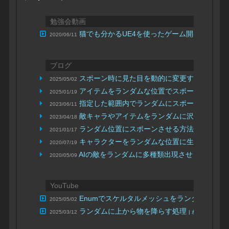
勉強会動画
猫でも分かるUE4を使ったゲーム開発 超初級編 
2020/06/11
ブログ
スポーン時に見た目を動的に変更する処理を
2025/05/02
アイテムをランダムな位置でスポーンする
2025/01/19
| 
指定した範囲内でランダムにスポーンする仕
2023/06/11
敵キャラやアイテムをランダムに沢山スポー
2023/04/18
ランダム位置にスポーンさせる方法
2021/01/17
| 謎の技術研
キャラクターをランダムな位置に生成させる
2020/07/19
|
AIの敵をランダムに多種類出現させる小ネタ
2020/05/09
| 
YouTube
Enumでスケルタルメッシュをランダムにス
2025/05/02
ランダムに上から物を降らす処理
2025/03/12
| わんころのUE