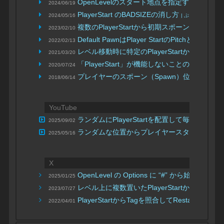
OpenLevelのスタート地点を指定する
2024/06/19
| ヒストリ
PlayerStart のBADSIZEの消し方
2024/05/16
| ぷ く
複数のPlayerStartから初期スポーンを選
2023/02/10
Default PawnはPlayer StartのPitchとR
2022/02/13
レベル移動時に特定のPlayerStartから開始す
2021/03/20
「PlayerStart」が機能しないことの対処
2020/07/24
| もす
プレイヤーのスポーン（Spawn）位置を設定する（P
2018/06/14
YouTube
ランダムにPlayerStartを配置して毎回違う
2025/09/02
ランダムな位置からプレイヤースタート
2025/05/16
| よっ
X
OpenLevel の Options に “#” から始まる
2025/01/25
レベル上に複数置いたPlayerStartからセ
2023/07/27
PlayerStartからTagを照合してRestartP
2022/04/01