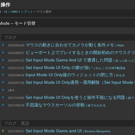
ス操作
G・UI
>
UMGインプット
> マウス操作
t Mode – モード切替
ブログ
マウスの動きに合わせてカメラが動く条件メモ
2025/04/23
| Nishi
ビューポート上でプレイするときの開始初めのマウスク
2024/09/27
Set Input Mode Game And UI で遭遇した問題
2024/02/12
| あっぷあっぷ
Set Input Mode UI Only の癖が強い
2022/12/15
| わんころのUE5勉強会
Input Mode UI Only後のウィジェットの閉じ方
2022/08/18
| めもる
Set Input Mode UI Only適用～適用解除（Set I
2022/07/18
UE4
Set Input Mode UI Onlyを使うと操作不能になる問題
2017/10/02
| 妹
不思議なマウスカーソルの挙動
2017/05/18
| 妹でもわかる
ブログ 英語
Set Input Mode Game and UI
2017/04/17
| Romero Blueprints