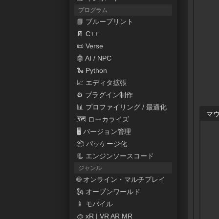
プログラム
📘 ブループリント
📔 C++
📜 Verse
🤖 AI / NPC
🐍 Python
📈 エディタ拡張
⚙ プラグイン制作
📊 プロファイリング / 最適化
マウ
🗺 ローカライズ
🖥 バージョン管理
📦 パッケージ化
📃 エンジンソースコード
ジャンル
🌐 オンライン・マルチプレイ
🗽 オープンワールド
📱 モバイル
🥽 xR | VR AR MR