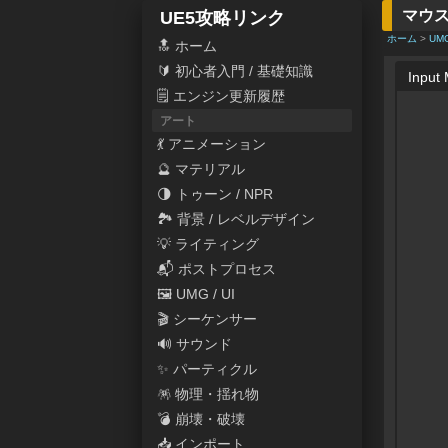
マウ
UE5攻略リンク
ホーム
>
UM
🔝 ホーム
🔰 初心者入門 / 基礎知識
Inpu
🗒 エンジン更新履歴
アート
💃 アニメーション
🔮 マテリアル
🌗 トゥーン / NPR
🏞 背景 / レベルデザイン
💡 ライティング
📬 ポストプロセス
🖼 UMG / UI
🎬 シーケンサー
🔊 サウンド
✨ パーティクル
🪅 物理・揺れ物
💣 崩壊・破壊
📥 インポート