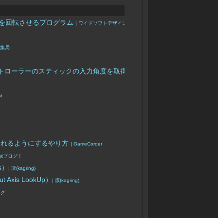
)を回転させるプログラム
| ワイドソフトデザイン
編集局
ントローラーのスティックの入力角度を取得する方法
| toyota_ryuto
at
取れるようにするやり方
| GameCorder
忘録ブログ！
s）
| 凛(kagring)
 Axis LookUp）
| 凛(kagring)
ログ