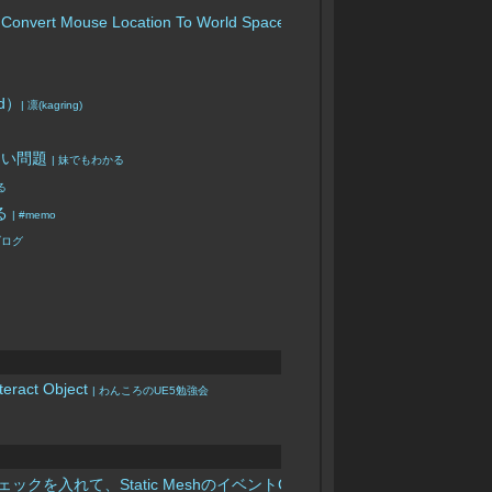
use Location To World Space）
| 凛(kagring)
d）
| 凛(kagring)
ない問題
| 妹でもわかる
る
する
| #memo
ブログ
t Object
| わんころのUE5勉強会
vents にチェックを入れて、Static MeshのイベントComponent Begin Cursor