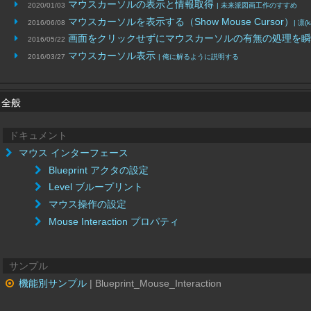
マウスカーソルの表示と情報取得
2020/01/03
| 未来派図画工作のすすめ
マウスカーソルを表示する（Show Mouse Cursor）
2016/06/08
| 凛(k
画面をクリックせずにマウスカーソルの有無の処理を
2016/05/22
マウスカーソル表示
2016/03/27
| 俺に解るように説明する
ス全般
ドキュメント
マウス インターフェース
Blueprint アクタの設定
Level ブループリント
マウス操作の設定
Mouse Interaction プロパティ
サンプル
機能別サンプル
| Blueprint_Mouse_Interaction