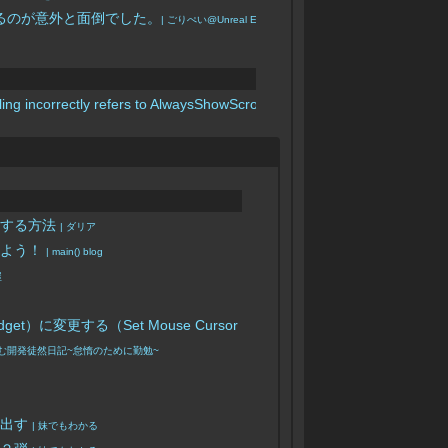
けるのが意外と面倒でした。
| ごりぺい@Unreal Engineでモバイルゲーム開発
ling incorrectly refers to AlwaysShowScrollbarTrack
更する方法
| ダリア
みよう！
| main() blog
屋
変更する（Set Mouse Cursor Widget）
| 凛(kagring)
げーむ開発徒然日記~怠惰のために勤勉~
る
を出す
| 妹でもわかる