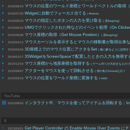
マウスの位置のワールド座標とワールドベクトルの取得（Convert Mo
2016/08/23
Widgetに自動でフォーカス当てる
2016/07/30
| #memo
マウスの指定したボタンの入力を受け取る
2016/06/23
| 凛(kagring)
UMGでクリックされた時などのイベント処理（On Clicke
2016/06/10
マウス座標の取得（Get Mouse Position）
2016/06/08
| 凛(kagring)
マウスカーソルを表示するとマウスの移動量が取得出来
2016/04/12
3D座標上でのマウス位置にアクタをSet
2016/04/04
| 俺に解るように説明す
3SWidgetをScreenSpaceで配置したときの入力を無視
2016/02/17
マウス座標から地形座標を取得する
2015/12/10
| ゲーム作りが大好きな人の
アクターをマウスを使って回転させる
2015/08/07
| 僕の私のUnrealな日々
マウスの位置をワールド座標に変換する
2015/03/19
| nkdtr
YouTube
インタラクト中、マウスを使ってアイテムを回転する：Interac
2022/08/03
X
Get Player Controller の Enable Mouse Over E
2023/09/01