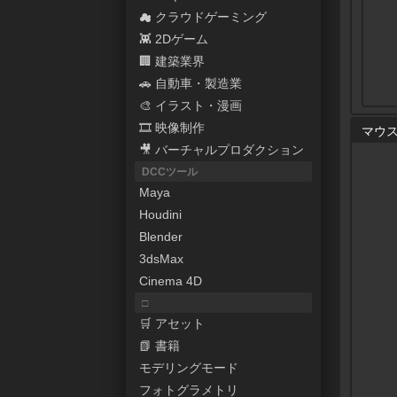
☁ クラウドゲーミング
👾 2Dゲーム
🏢 建築業界
🚗 自動車・製造業
🎨 イラスト・漫画
🎞 映像制作
マウ
🎥 バーチャルプロダクション
DCCツール
Maya
Houdini
Blender
3dsMax
Cinema 4D
□
🛒 アセット
📗 書籍
モデリングモード
フォトグラメトリ