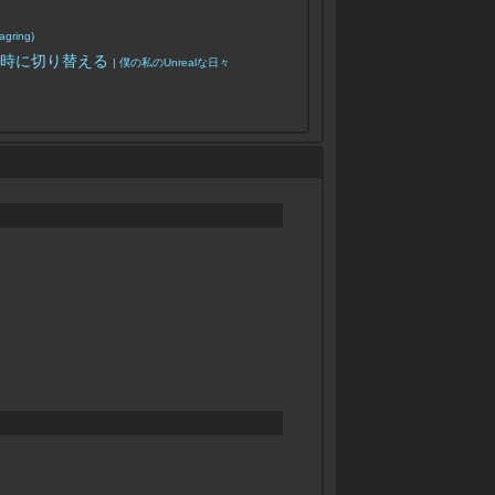
agring)
瞬時に切り替える
| 僕の私のUnrealな日々