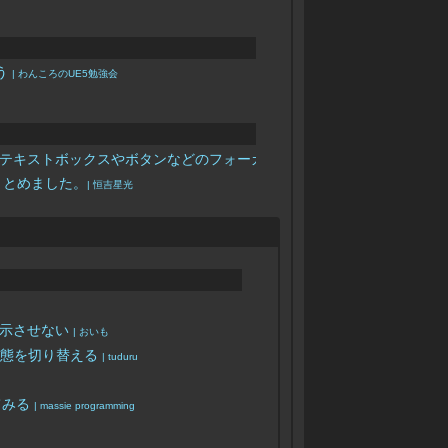
使う
| わんころのUE5勉強会
etのことではなく、テキストボックスやボタンなどのフォーカスして使うUI要素を指しま
にまとめました。
| 恒吉星光
表示させない
| おいも
状態を切り替える
| tuduru
てみる
| massie programming