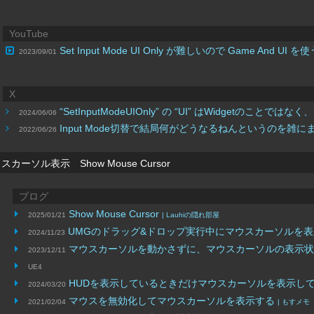
YouTube
Set Input Mode UI Only が難しいので Game And UI を
2023/09/01
X
“SetInputModeUIOnly” の “UI” はWidg
2024/06/06
Input Mode切替で結局何がどうなるねんというのを雑
2022/06/26
スカーソル表示 Show Mouse Cursor
ブログ
Show Mouse Cursor
2025/01/21
| Lauhiの隠れ部屋
UMGのドラッグ&ドロップ実行中にマウスカーソルを
2024/11/23
マウスカーソルを動かさずに、マウスカーソルの表示
2023/12/11
UE4
HUDを表示しているときだけマウスカーソルを表示し
2024/03/20
マウスを無効化してマウスカーソルを表示する
2021/02/04
| もすメモ