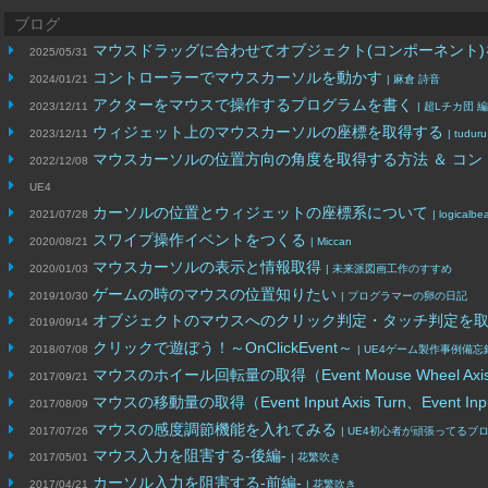
ブログ
マウスドラッグに合わせてオブジェクト(コンポーネント
2025/05/31
コントローラーでマウスカーソルを動かす
2024/01/21
| 麻倉 詩音
アクターをマウスで操作するプログラムを書く
2023/12/11
| 超Lチカ団 
ウィジェット上のマウスカーソルの座標を取得する
2023/12/11
| tuduru
マウスカーソルの位置方向の角度を取得する方法 ＆ コ
2022/12/08
UE4
カーソルの位置とウィジェットの座標系について
2021/07/28
| logicalbe
スワイプ操作イベントをつくる
2020/08/21
| Miccan
マウスカーソルの表示と情報取得
2020/01/03
| 未来派図画工作のすすめ
ゲームの時のマウスの位置知りたい
2019/10/30
| プログラマーの卵の日記
オブジェクトのマウスへのクリック判定・タッチ判定を
2019/09/14
クリックで遊ぼう！～OnClickEvent～
2018/07/08
| UE4ゲーム製作事例備
マウスのホイール回転量の取得（Event Mouse Wheel Axi
2017/09/21
マウスの移動量の取得（Event Input Axis Turn、Event Input
2017/08/09
マウスの感度調節機能を入れてみる
2017/07/26
| UE4初心者が頑張ってるブ
マウス入力を阻害する-後編-
2017/05/01
| 花繁吹き
カーソル入力を阻害する-前編-
2017/04/21
| 花繁吹き