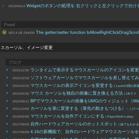
Widgetのボタンの処理を 右クリックと左クリックで分
2023/04/14
Fixed
The getter/setter function bAllowRightClickDragScrol
UE5.4 UE-194050
ウスカーソル、イメージ変更
ブログ
ランタイムで表示するマウスカーソルのアイコンを変
2024/12/30
ソフトウェアカーソルでマウスカーソルを差し替えて
2024/12/18
マウスカーソルの表示アイコンを変更する
2024/10/16
| Lauhiの隠れ部
マウス カーソルを独自の画像に置き換える方法
2024/04/30
| UEテク
BPでマウスカーソルの画像をUMGのウィジェット（Widget）に
2022/06/21
カーソルを筆に変更する（筆先の動きもつける）
2021/10/05
～ | 
マウスカーソルを自作アイコンにする
2018/02/06
| PaperSloth’s diary
自作ハードウェアカーソルのホットスポット
2017/06/09
| 妹でもわか
4.16の新機能で、自作のハードウェアマウスカーソル
2017/06/08