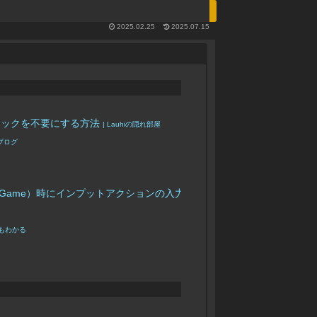
2025.02.25
2025.07.15
リックを不要にする方法
| Lauhiの隠れ部屋
ブログ
nput Mode Game）時にインプットアクションの入力が残り続ける問題
| 女子高生にな
でもわかる