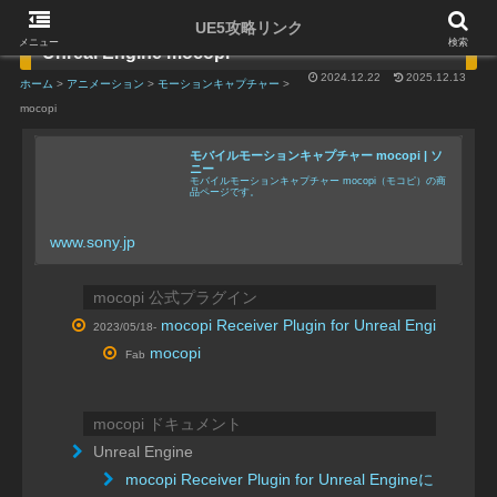
UE5攻略リンク
メニュー
検索
Unreal Engine mocopi
2024.12.22
2025.12.13
ホーム
>
アニメーション
>
モーションキャプチャー
>
mocopi
モバイルモーションキャプチャー mocopi | ソ
ニー
モバイルモーションキャプチャー mocopi（モコピ）の商
品ページです。
www.sony.jp
mocopi 公式プラグイン
mocopi Receiver Plugin for Unreal Engine
2023/05/18-
mocopi
Fab
mocopi ドキュメント
Unreal Engine
mocopi Receiver Plugin for Unreal Engineについて