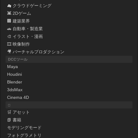
☁ クラウドゲーミング
👾 2Dゲーム
🏢 建築業界
🚗 自動車・製造業
🎨 イラスト・漫画
🎞 映像制作
🎥 バーチャルプロダクション
DCCツール
Maya
Houdini
Blender
3dsMax
Cinema 4D
□
🛒 アセット
📗 書籍
モデリングモード
フォトグラメトリ