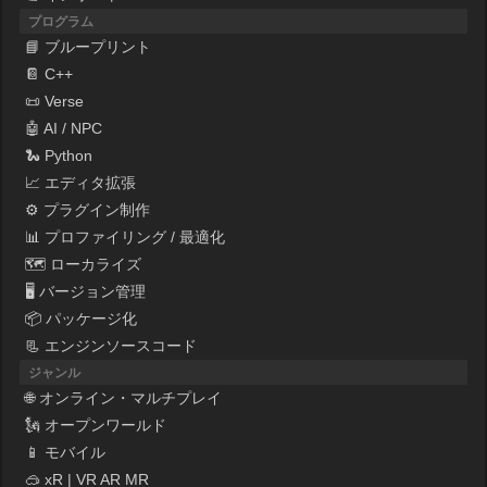
プログラム
📘 ブループリント
📔 C++
📜 Verse
🤖 AI / NPC
🐍 Python
📈 エディタ拡張
⚙ プラグイン制作
📊 プロファイリング / 最適化
🗺 ローカライズ
🖥 バージョン管理
📦 パッケージ化
📃 エンジンソースコード
ジャンル
🌐 オンライン・マルチプレイ
🗽 オープンワールド
📱 モバイル
🥽 xR | VR AR MR