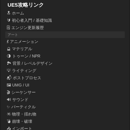
UE5攻略リンク
🔝 ホーム
🔰 初心者入門 / 基礎知識
🗒 エンジン更新履歴
アート
💃 アニメーション
🔮 マテリアル
🌗 トゥーン / NPR
🏞 背景 / レベルデザイン
💡 ライティング
📬 ポストプロセス
🖼 UMG / UI
🎬 シーケンサー
🔊 サウンド
✨ パーティクル
🪅 物理・揺れ物
💣 崩壊・破壊
📥 インポート