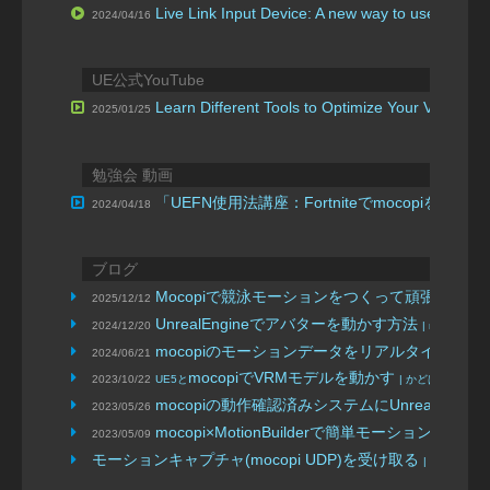
Live Link Input Device: A new way to use game c
2024/04/16
UE公式YouTube
Learn Different Tools to Optimize Your Virtual 
2025/01/25
勉強会 動画
「UEFN使用法講座：Fortniteでmocopiを活用
2024/04/18
ブログ
Mocopiで競泳モーションをつくって頑張ってU
2025/12/12
UnrealEngineでアバターを動かす方法
2024/12/20
| mintan
mocopiのモーションデータをリアルタイムでM
2024/06/21
mocopiでVRMモデルを動かす
2023/10/22
UE5と
| かどはなスタジ
mocopiの動作確認済みシステムにUnreal 
2023/05/26
mocopi×MotionBuilderで簡単モーションキャ
2023/05/09
モーションキャプチャ(mocopi UDP)を受け取る
| VRM4U