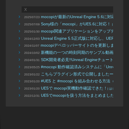
X
mocopiが最新のUnreal Engine 5.6に対応したよ
2025/07/23
Sony様の「mocopi」がUE5.6に対応！
2025/07/09
| アンリア
mocopi関連アプリケーションをアップデート！
2025/01/30
Unreal Engine 5.5正式版に対応し、UEFN
2024/12/03
mocopiデベロッパーサイトのを更新しました！
2024/11/07
新機能の一つの時刻同期のサンプル動画を公開
2024/10/02
SDK開発者必見!!Unreal Engineチュートリア
2024/01/31
#mocopi 動作確認済みシステムに「Unreal En
2023/05/25
こちらプラグイン形式で公開しましたー！ Animation
2023/01/22
#UE5 と #mocopi を組み合わせる方法（自分
2023/01/20
UE5で mocopi実機動作確認できた！
2023/01/20
| はるべえ haru
UE5でmocopiを扱う方法をまとめました。
2022/12/31
| はるべ