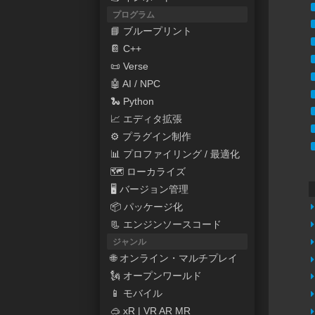
プログラム
📘 ブループリント
📔 C++
📜 Verse
🤖 AI / NPC
🐍 Python
📈 エディタ拡張
⚙ プラグイン制作
📊 プロファイリング / 最適化
🗺 ローカライズ
🖥 バージョン管理
📦 パッケージ化
📃 エンジンソースコード
ジャンル
🌐 オンライン・マルチプレイ
🗽 オープンワールド
📱 モバイル
🥽 xR | VR AR MR