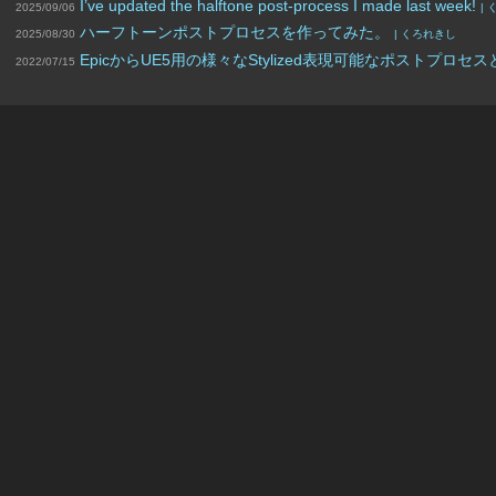
I’ve updated the halftone post-process I made last week!
2025/09/06
|
ハーフトーンポストプロセスを作ってみた。
2025/08/30
| くろれきし
EpicからUE5用の様々なStylized表現可能なポスト
2022/07/15