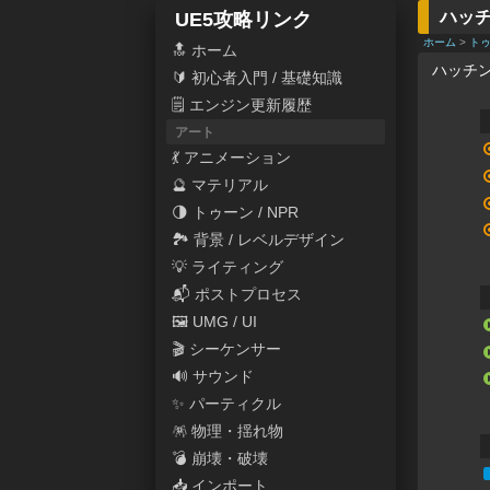
ハッ
UE5攻略リンク
ホーム
>
ト
🔝 ホーム
ハッチ
🔰 初心者入門 / 基礎知識
🗒 エンジン更新履歴
アート
💃 アニメーション
🔮 マテリアル
🌗 トゥーン / NPR
🏞 背景 / レベルデザイン
💡 ライティング
📬 ポストプロセス
🖼 UMG / UI
🎬 シーケンサー
🔊 サウンド
✨ パーティクル
🪅 物理・揺れ物
💣 崩壊・破壊
📥 インポート