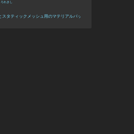
 くろれきし
プロセスとスタティックメッシュ用のマテリアルパックがでてたのね。
| alwei