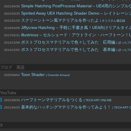
Simple Hatching PostProcess Material 
2021/04/30
Spirited Away UE4 Hatching Shader Demo
2021/03/25
スクリーントーン風マテリアルを作ったよ
2021/01/20
| ネリスさん備忘録
Jiffycrew Hatching – 手軽に手書き風！UE4向け
2019/04/09
illustrious – セルシェード・アウトライン・ハーフ
2017/02/21
ポストプロセスマテリアルで色々してみた 応用編
2014/12/09
| ぼっち
ポストプロセスマテリアルで色々してみた 基本編
2014/12/02
| ぼっち
ブログ 英語
Toon Shader
2025/08/02
| Corentin Arnaud
YouTube
ハーフトーンマテリアルをつくる
2021/09/26
| TECH ART ONLINE
基本的なハッチングマテリアルを作ってみよう！
2021/04/25
| TECH ART 
X