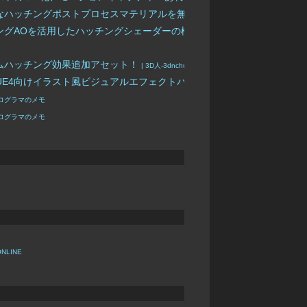
– UE4用のシンプルなハッチングポストプロセスマテリアルを無料公開しました！
| 3D人-3dnch
 – レイトレーシングAOを活用したハッチングシェーダーの検証映像！
UE4 | 3D人-3dnchu-
リアルタイムハッチング効果追加アセット！
| 3D人-3dnchu-
トーン！UE4向けイラスト風ビジュアルエフェクトパック！
| 3D人-3dnchu-
プログラマのメモ
プログラマのメモ
ONLINE