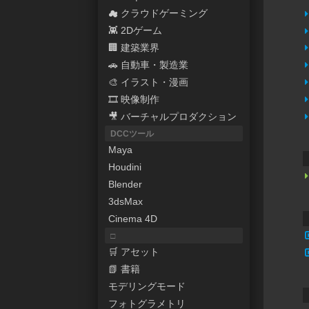
☁ クラウドゲーミング
👾 2Dゲーム
🏢 建築業界
🚗 自動車・製造業
🎨 イラスト・漫画
🎞 映像制作
🎥 バーチャルプロダクション
DCCツール
Maya
Houdini
Blender
3dsMax
Cinema 4D
□
🛒 アセット
📗 書籍
モデリングモード
フォトグラメトリ