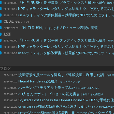
『Hi-Fi RUSH』開発事例 グラフィックスと最適化紹介
2023/06/02
【UNRE
NPRキャラクターレンダリング総結集！今こそ更なる高み
2020/11/16
ライティング解体新書～効果的なNPRのためにライテ
2018/10/19
UE4の
CEDiL
(要ログイン)
『Hi-Fi RUSH』における３Dトゥーン表現の実装
CEDEC2023
動画
『Hi-Fi RUSH』開発事例 グラフィックスと最適化紹介
2023/06/09
| UN
NPRキャラクターレンダリング総結集！今こそ更なる高み
2020/11/16
ライティング解体新書～効果的なNPRのためにライテ
2018/11/06
UE4の
ブログ
漫画背景支援ツールを開発して連載漫画に利用した話
2024/12/26
| 西岡
Neural Renderingの紹介
2024/04/10
| ヒストリアブログ
ハッチングマテリアルを作ってみた
2024/01/09
| SPARKCREATIVE
3D人さんのポストプロセスの覚え書き
2023/07/25
| ネリスさん備忘録
Stylized Post Process for Unreal Engine 5 
2023/06/08
前回の動画をさらに改造しました
2022/10/23
Unreal Engineで
| やぎめのWaiWa
VintageSketch風３D表現、Illustrator
2022/10/20
UE5での